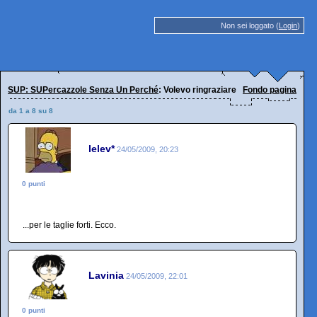
Non sei loggato (
Login
)
SUP: SUPercazzole Senza Un Perché
: Volevo ringraziare l'Oviesse...
Fondo pagina
da 1 a 8 su 8
lelev*
24/05/2009, 20:23
0 punti
...per le taglie forti. Ecco.
Lavinia
24/05/2009, 22:01
0 punti