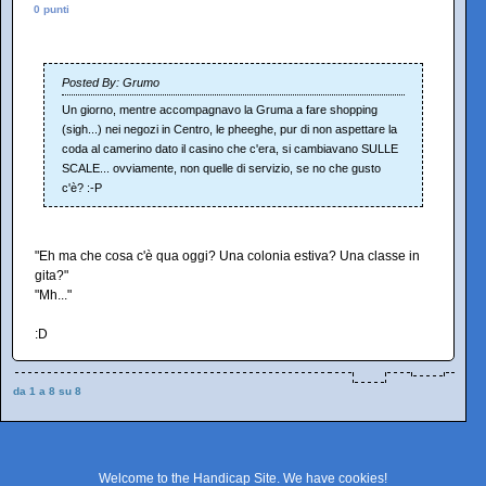
0 punti
Posted By: Grumo
Un giorno, mentre accompagnavo la Gruma a fare shopping
(sigh...) nei negozi in Centro, le pheeghe, pur di non aspettare la
coda al camerino dato il casino che c'era, si cambiavano SULLE
SCALE... ovviamente, non quelle di servizio, se no che gusto
c'è? :-P
"Eh ma che cosa c'è qua oggi? Una colonia estiva? Una classe in
gita?"
"Mh..."
:D
da 1 a 8 su 8
Welcome to the Handicap Site. We have
cookies
!