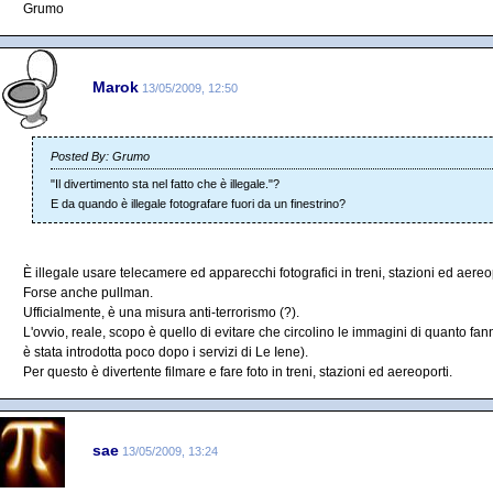
Grumo
Marok
13/05/2009, 12:50
Posted By: Grumo
"Il divertimento sta nel fatto che è illegale."?
E da quando è illegale fotografare fuori da un finestrino?
È illegale usare telecamere ed apparecchi fotografici in treni, stazioni ed aereop
Forse anche pullman.
Ufficialmente, è una misura anti-terrorismo (?).
L'ovvio, reale, scopo è quello di evitare che circolino le immagini di quanto fann
è stata introdotta poco dopo i servizi di Le Iene).
Per questo è divertente filmare e fare foto in treni, stazioni ed aereoporti.
sae
13/05/2009, 13:24