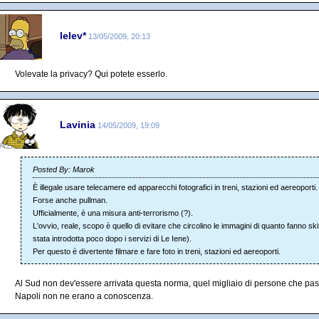
lelev*
13/05/2009, 20:13
Volevate la privacy? Qui potete esserlo.
Lavinia
14/05/2009, 19:09
Posted By: Marok
È illegale usare telecamere ed apparecchi fotografici in treni, stazioni ed aereoporti.
Forse anche pullman.
Ufficialmente, è una misura anti-terrorismo (?).
L'ovvio, reale, scopo è quello di evitare che circolino le immagini di quanto fanno skif
stata introdotta poco dopo i servizi di Le Iene).
Per questo è divertente filmare e fare foto in treni, stazioni ed aereoporti.
Al Sud non dev'essere arrivata questa norma, quel migliaio di persone che pas
Napoli non ne erano a conoscenza.