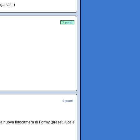
alità! ;-)
3 punti
0 punti
la nuova fotocamera di Formy (preset, luce e