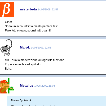
misterbeta
14/05/2009, 22:57
Ciao!
Sono un account finto creato per fare test.
Fare foto è reato, stronzi tutti quanti!
Marok
14/05/2009, 22:58
Mh... qua la moderazione autogestita funziona.
Eppure è un thread splittato.
Boh...
Metallus
14/05/2009, 23:08
Posted By: Marok