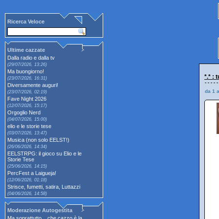
Ricerca Veloce
Ultime cazzate
Dalla radio e dalla tv
(29/07/2026, 13:26)
Ma buongiorno!
*.* :
(23/07/2026, 16:31)
Diversamente auguri!
da 1 
(23/07/2026, 02:19)
Fave Night 2026
(12/07/2026, 15:17)
Orgoglio Nerd
(04/07/2026, 15:00)
elio e le storie tese
(03/07/2026, 13:47)
Musica (non solo EELST!)
(26/06/2026, 14:34)
EELSTRPG: il gioco su Elio e le
Storie Tese
(25/06/2026, 14:15)
PercFest a Laigueja!
(12/06/2026, 01:18)
Strisce, fumetti, satira, Luttazzi
(04/06/2026, 14:58)
Moderazione Autogestita
Ma soprattutto... che cazzo è la