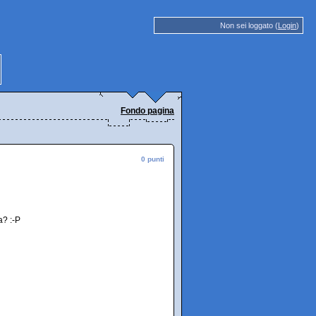
Non sei loggato (
Login
)
Fondo pagina
0 punti
a? :-P