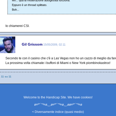
Mh... qua la moderazione autogestita funziona.
Eppure è un thread splittato.
Boh...
Io chiamerei CSI.
Gil Grissom
15/05/2009, 02:11
Secondo te con il casino che c'è a Las Vegas non ho un cazzo di meglio da far
La prossima volta chiamate i buffoni di Miami o New York piombinokastrox!
a 11 su 11
Welcome to the Handicap Site. We have
cookies
!
ø¤º°`°º¤ø,¸¸,ø¤º°`°º¤ø,¸¸,øø¤º°`°º¤ø
< Diversamente indice (quasi medio)