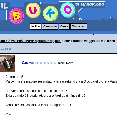
Indice
Categorie
Cerca
Marok.org
 tutto ciò che può essere digitato in digitale
: Foto: Il mondo viaggia sul mio treno
a 11 su 11
Grumo
13/05/2009, 09:58
modiFICAto
Buongiorno!
Marok, ma il 2 maggio sei andato a fare weekend sia a Gropparello che a Pavi
"Il divertimento sta nel fatto che è illegale."?
E da quando è illegale fotografare fuori da un finestrino?
Vedo che sei passato da casa di Dagarlas. :-D
Ciao