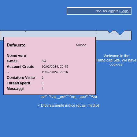
Non sei loggato (
Login
)
Defausto
Niubbo
Nome vero
Welcome to the
Handicap Site. We have
e-mail
n/a
cookies
!
Account Creato
10/02/2024, 22:45
~
11/02/2024, 22:16
Contatore Visite
5
Thread aperti
0
Messaggi
4
ø¤º°`°º¤ø,¸¸,ø¤º°`°º¤ø,¸¸,øø¤º°`°º¤ø
< Diversamente indice (quasi medio)