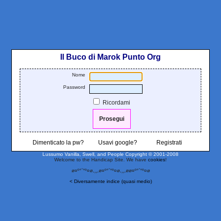
Il Buco di Marok Punto Org
Nome
Password
Ricordami
Dimenticato la pw?
Usavi google?
Registrati
Lussumo Vanilla, Swell, and People
Copyright © 2001-2008
Welcome to the Handicap Site. We have
cookies
!
ø¤º°`°º¤ø,¸¸,ø¤º°`°º¤ø,¸¸,øø¤º°`°º¤ø
< Diversamente indice (quasi medio)