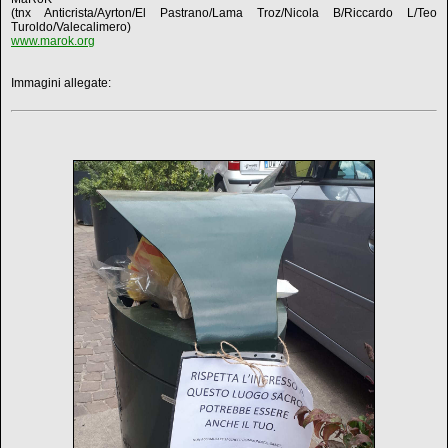
(tnx Anticrista/Ayrton/El Pastrano/Lama Troz/Nicola B/Riccardo L/Teo
Turoldo/Valecalimero)
www.marok.org
Immagini allegate: