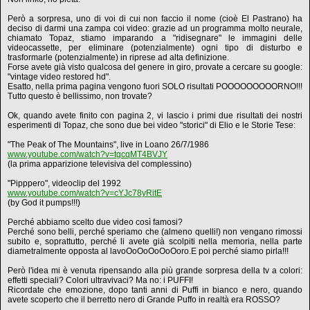
Però a sorpresa, uno di voi di cui non faccio il nome (cioè El Pastrano) ha
deciso di darmi una zampa coi video: grazie ad un programma molto neurale,
chiamato Topaz, stiamo imparando a "ridisegnare" le immagini delle
videocassette, per eliminare (potenzialmente) ogni tipo di disturbo e
trasformarle (potenzialmente) in riprese ad alta definizione.
Forse avete già visto qualcosa del genere in giro, provate a cercare su google:
"vintage video restored hd".
Esatto, nella prima pagina vengono fuori SOLO risultati POOOOOOOOORNO!!!
Tutto questo è bellissimo, non trovate?
Ok, quando avete finito con pagina 2, vi lascio i primi due risultati dei nostri
esperimenti di Topaz, che sono due bei video "storici" di Elio e le Storie Tese:
"The Peak of The Mountains", live in Loano 26/7/1986
www.youtube.com/watch?v=tgcqMT4BVJY
(la prima apparizione televisiva del complessino)
"Pipppero", videoclip del 1992
www.youtube.com/watch?v=cYJc78yRitE
(by God it pumps!!!)
Perché abbiamo scelto due video così famosi?
Perché sono belli, perché speriamo che (almeno quelli!) non vengano rimossi
subito e, soprattutto, perché li avete già scolpiti nella memoria, nella parte
diametralmente opposta al lavoOoOoOoOoOoro.E poi perché siamo pirla!!!
Però l'idea mi è venuta ripensando alla più grande sorpresa della tv a colori:
effetti speciali? Colori ultravivaci? Ma no: i PUFFI!
Ricordate che emozione, dopo tanti anni di Puffi in bianco e nero, quando
avete scoperto che il berretto nero di Grande Puffo in realtà era ROSSO?