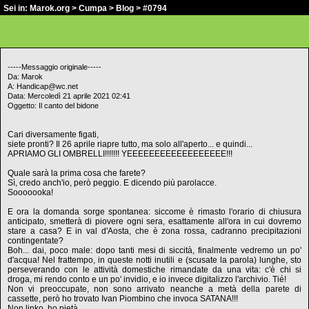
Sei in:
Marok.org
>
Cumpa
>
Blog
> #0794
-----Messaggio originale-----
Da: Marok
A: Handicap@wc.net
Data: Mercoledì 21 aprile 2021 02:41
Oggetto: Il canto del bidone
Cari diversamente figati,
siete pronti? Il 26 aprile riapre tutto, ma solo all'aperto... e quindi...
APRIAMO GLI OMBRELLI!!!!!!! YEEEEEEEEEEEEEEEEEE!!!
Quale sarà la prima cosa che farete?
Sì, credo anch'io, però peggio. E dicendo più parolacce.
Sooooooka!
E ora la domanda sorge spontanea: siccome è rimasto l'orario di chiusura
anticipato, smetterà di piovere ogni sera, esattamente all'ora in cui dovremo
stare a casa? E in val d'Aosta, che è zona rossa, cadranno precipitazioni
contingentate?
Boh... dai, poco male: dopo tanti mesi di siccità, finalmente vedremo un po'
d'acqua! Nel frattempo, in queste notti inutili e (scusate la parola) lunghe, sto
perseverando con le attività domestiche rimandate da una vita: c'è chi si
droga, mi rendo conto e un po' invidio, e io invece digitalizzo l'archivio. Tié!
Non vi preoccupate, non sono arrivato neanche a metà della parete di
cassette, però ho trovato Ivan Piombino che invoca SATANA!!!
Non linko, ho pietà.