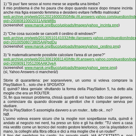
1) "Si puo' fare sesso al nono mese se aspetta una bimba?
Il mio problema è che ho paura che dopo quando nasce dopo rimane incinta
anche mia figia essendo femmina e desidero evitare l'effetto matrioska"
web.archive.org/web/20120216000350/http://it.answers.yahoo.com/question/ind
qid=20080810002031AAbWlBs
(screenshot:
www.marok.org/Buco/uploads/Images/yahoo_incinta.png
)
2) "Che cosa succede se cancelli il cestino di windows?"
web.archive.org/web/20130510141032/http://answers.yahoo.com/question/inde
qid=20100508073805AAPpdDu
(screenshot:
www.marok.org/Buco/uploads/Images/yahoo_cestino.png
)
3) "è matematicamente possibile calcolare l'area di un pene?"
web.archive.org/web/20130619081140/http://it.answers.yahoo.com/question/ind
qid=20090917051206AAK3yeA
(screenshot:
www.marok.org/Buco/uploads/Images/yahoo_pene.png
)
(sì, Yahoo Answers ci mancherà!)
Storie di quarantena: per sopravvivere, un uomo si voleva comprare la
PlayStation 5... solo che è SPOSATO!
E quindi? Idea geniale: sfruttando la forma della PlayStation 5, ha detto alla
moglie che era un ROUTER.
Sì, fin qua nessun problema, chissà quanti di voi hanno fatto cose del genere,
a cominciare da quando dicevate ai genitori che il computer serviva per
studiare.
Poi la PlayStation 5 assomiglia davvero a un router... tutto ok... no?
NØ.
L'uomo voleva essere sicuro che la moglie non sospettasse nulla, quindi è
andato al negozio nei nerd, ha preso un tizio e gli ha detto: "TU vieni a casa
mia vestito come un tecnico del nostro gestore telefonico, con la playstation in
mano, la colleghi alla fibra ottica e dici a mia moglie che è un router!"
Il tipo del nerdshop ha capito, ha provato pietà, HA ACCETTATO e, non