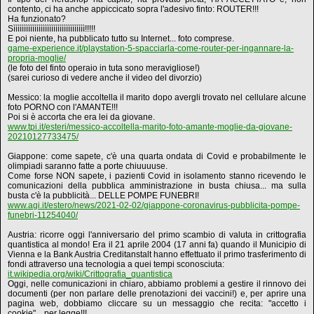
contento, ci ha anche appiccicato sopra l'adesivo finto: ROUTER!!!
Ha funzionato?
Sìììììììììììììììììììììììììììììììììì!!!!!
E poi niente, ha pubblicato tutto su Internet... foto comprese.
game-experience.it/playstation-5-spacciarla-come-router-per-ingannare-la-
propria-moglie/
(le foto del finto operaio in tuta sono meravigliose!)
(sarei curioso di vedere anche il video del divorzio)
Messico: la moglie accoltella il marito dopo avergli trovato nel cellulare alcune
foto PORNO con l'AMANTE!!!
Poi si è accorta che era lei da giovane.
www.tpi.it/esteri/messico-accoltella-marito-foto-amante-moglie-da-giovane-
20210127733475/
Giappone: come sapete, c'è una quarta ondata di Covid e probabilmente le
olimpiadi saranno fatte a porte chiuuuuse.
Come forse NON sapete, i pazienti Covid in isolamento stanno ricevendo le
comunicazioni della pubblica amministrazione in busta chiusa... ma sulla
busta c'è la pubblicità... DELLE POMPE FUNEBRI!
www.agi.it/estero/news/2021-02-02/giappone-coronavirus-pubblicita-pompe-
funebri-11254040/
Austria: ricorre oggi l'anniversario del primo scambio di valuta in crittografia
quantistica al mondo! Era il 21 aprile 2004 (17 anni fa) quando il Municipio di
Vienna e la Bank Austria Creditanstalt hanno effettuato il primo trasferimento di
fondi attraverso una tecnologia a quei tempi sconosciuta:
it.wikipedia.org/wiki/Crittografia_quantistica
Oggi, nelle comunicazioni in chiaro, abbiamo problemi a gestire il rinnovo dei
documenti (per non parlare delle prenotazioni dei vaccini!) e, per aprire una
pagina web, dobbiamo cliccare su un messaggio che recita: "accetto i
cookie"... per legge!!!