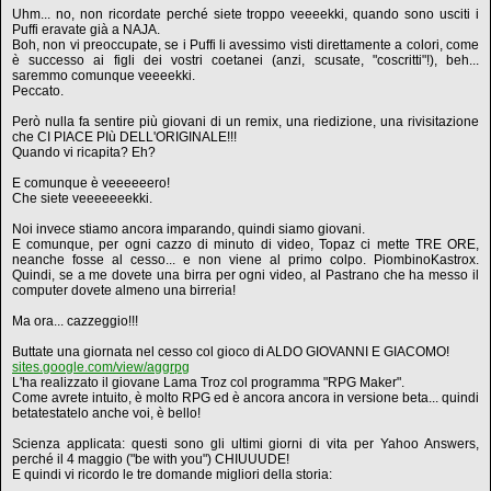
Uhm... no, non ricordate perché siete troppo veeeekki, quando sono usciti i
Puffi eravate già a NAJA.
Boh, non vi preoccupate, se i Puffi li avessimo visti direttamente a colori, come
è successo ai figli dei vostri coetanei (anzi, scusate, "coscritti"!), beh...
saremmo comunque veeeekki.
Peccato.
Però nulla fa sentire più giovani di un remix, una riedizione, una rivisitazione
che CI PIACE PIù DELL'ORIGINALE!!!
Quando vi ricapita? Eh?
E comunque è veeeeeero!
Che siete veeeeeeekki.
Noi invece stiamo ancora imparando, quindi siamo giovani.
E comunque, per ogni cazzo di minuto di video, Topaz ci mette TRE ORE,
neanche fosse al cesso... e non viene al primo colpo. PiombinoKastrox.
Quindi, se a me dovete una birra per ogni video, al Pastrano che ha messo il
computer dovete almeno una birreria!
Ma ora... cazzeggio!!!
Buttate una giornata nel cesso col gioco di ALDO GIOVANNI E GIACOMO!
sites.google.com/view/aggrpg
L'ha realizzato il giovane Lama Troz col programma "RPG Maker".
Come avrete intuito, è molto RPG ed è ancora ancora in versione beta... quindi
betatestatelo anche voi, è bello!
Scienza applicata: questi sono gli ultimi giorni di vita per Yahoo Answers,
perché il 4 maggio ("be with you") CHIUUUDE!
E quindi vi ricordo le tre domande migliori della storia: