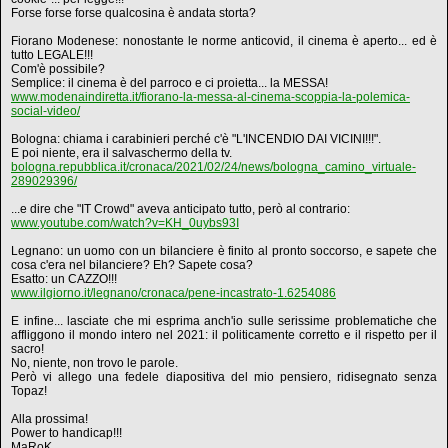
Forse forse forse qualcosina è andata storta?
Fiorano Modenese: nonostante le norme anticovid, il cinema è aperto... ed è
tutto LEGALE!!!
Com'è possibile?
Semplice: il cinema è del parroco e ci proietta... la MESSA!
www.modenaindiretta.it/fiorano-la-messa-al-cinema-scoppia-la-polemica-
social-video/
Bologna: chiama i carabinieri perché c'è "L'INCENDIO DAI VICINI!!!".
E poi niente, era il salvaschermo della tv.
bologna.repubblica.it/cronaca/2021/02/24/news/bologna_camino_virtuale-
289029396/
...e dire che "IT Crowd" aveva anticipato tutto, però al contrario:
www.youtube.com/watch?v=KH_0uybs93I
Legnano: un uomo con un bilanciere è finito al pronto soccorso, e sapete che
cosa c'era nel bilanciere? Eh? Sapete cosa?
Esatto: un CAZZO!!!
www.ilgiorno.it/legnano/cronaca/pene-incastrato-1.6254086
E infine... lasciate che mi esprima anch'io sulle serissime problematiche che
affliggono il mondo intero nel 2021: il politicamente corretto e il rispetto per il
sacro!
No, niente, non trovo le parole.
Però vi allego una fedele diapositiva del mio pensiero, ridisegnato senza
Topaz!
Alla prossima!
Power to handicap!!!
MaRoK