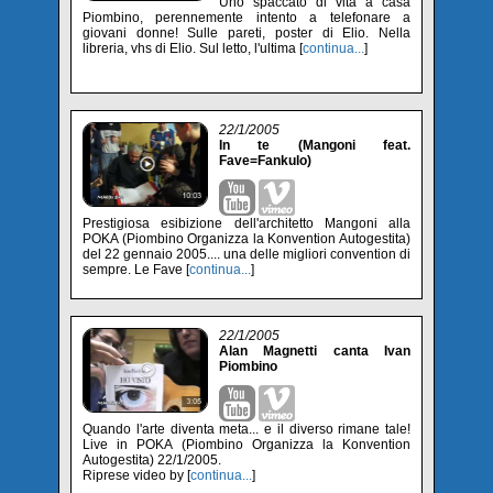
Uno spaccato di vita a casa
Piombino, perennemente intento a telefonare a
giovani donne! Sulle pareti, poster di Elio. Nella
libreria, vhs di Elio. Sul letto, l'ultima [
continua...
]
22/1/2005
In te (Mangoni feat.
Fave=Fankulo)
Prestigiosa esibizione dell'architetto Mangoni alla
POKA (Piombino Organizza la Konvention Autogestita)
del 22 gennaio 2005.... una delle migliori convention di
sempre. Le Fave [
continua...
]
22/1/2005
Alan Magnetti canta Ivan
Piombino
Quando l'arte diventa meta... e il diverso rimane tale!
Live in POKA (Piombino Organizza la Konvention
Autogestita) 22/1/2005.
Riprese video by [
continua...
]