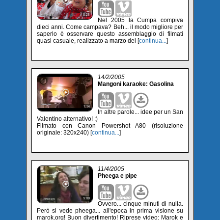
Nel 2005 la Cumpa compiva
dieci anni. Come campava? Beh... il modo migliore per
saperlo è osservare questo assemblaggio di filmati
quasi casuale, realizzato a marzo del [
continua...
]
14/2/2005
Mangoni karaoke: Gasolina
In altre parole... idee per un San
Valentino alternativo! :)
Filmato con Canon Powershot A80 (risoluzione
originale: 320x240) [
continua...
]
11/4/2005
Pheega e pipe
Ovvero... cinque minuti di nulla.
Però si vede pheega... all'epoca in prima visione su
marok.org! Buon divertimento! Riprese video: Marok e