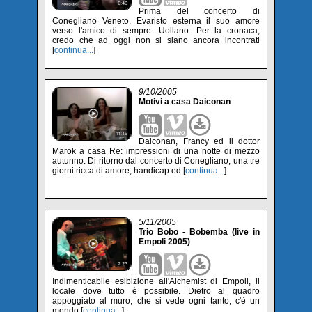
Prima del concerto di
Conegliano Veneto, Evaristo esterna il suo amore
verso l'amico di sempre: Uollano. Per la cronaca,
credo che ad oggi non si siano ancora incontrati
[
continua...
]
9/10/2005
Motivi a casa Daiconan
Daiconan, Francy ed il dottor
Marok a casa Re: impressioni di una notte di mezzo
autunno. Di ritorno dal concerto di Conegliano, una tre
giorni ricca di amore, handicap ed [
continua...
]
5/11/2005
Trio Bobo - Bobemba (live in
Empoli 2005)
Indimenticabile esibizione all'Alchemist di Empoli, il
locale dove tutto è possibile. Dietro al quadro
appoggiato al muro, che si vede ogni tanto, c'è un
mondo [
continua...
]