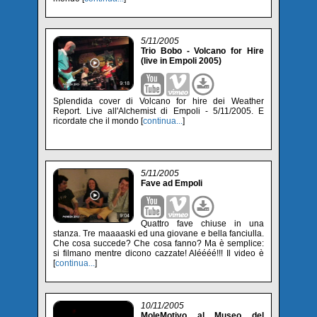
5/11/2005
Trio Bobo - Volcano for Hire
(live in Empoli 2005)
Splendida cover di Volcano for hire dei Weather
Report. Live all'Alchemist di Empoli - 5/11/2005. E
ricordate che il mondo [
continua...
]
5/11/2005
Fave ad Empoli
Quattro fave chiuse in una
stanza. Tre maaaaski ed una giovane e bella fanciulla.
Che cosa succede? Che cosa fanno? Ma è semplice:
si filmano mentre dicono cazzate! Aléééé!!! Il video è
[
continua...
]
10/11/2005
MoleMotivo al Museo del