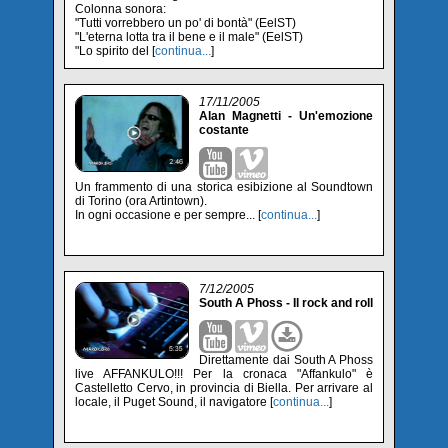
Colonna sonora:
"Tutti vorrebbero un po' di bontà" (EelST)
"L'eterna lotta tra il bene e il male" (EelST)
"Lo spirito del [
continua...
]
17/11/2005
Alan Magnetti - Un'emozione
costante
Un frammento di una storica esibizione al Soundtown
di Torino (ora Artintown).
In ogni occasione e per sempre... [
continua...
]
7/12/2005
South A Phoss - Il rock and roll
Direttamente dai South A Phoss
live AFFANKULO!!! Per la cronaca "Affankulo" è
Castelletto Cervo, in provincia di Biella. Per arrivare al
locale, il Puget Sound, il navigatore [
continua...
]