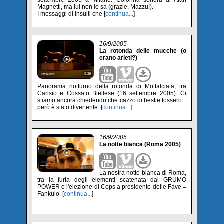
settembre 2005 a Milano. Colonna sonora di Alan
Magnetti, ma lui non lo sa (grazie, Mazzu!).
I messaggi di insulti che [
continua...
]
16/9/2005
La rotonda delle mucche (o
erano arieti?)
Panorama notturno della rotonda di Mottalciata, tra
Carisio e Cossato Biellese (16 settembre 2005). Ci
stiamo ancora chiedendo che cazzo di bestie fossero...
però è stato divertente. [
continua...
]
16/9/2005
La notte bianca (Roma 2005)
La nostra notte bianca di Roma,
tra la furia degli elementi scatenata dal GRUMO
POWER e l'elezione di Cops a presidente delle Fave =
Fankulo. [
continua...
]