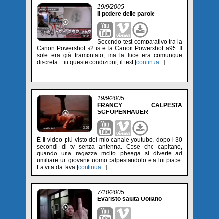
19/9/2005
Il podere delle parole
Secondo test comparativo tra la
Canon Powershot s2 is e la Canon Powershot a95. Il
sole era già tramontato, ma la luce era comunque
discreta... in queste condizioni, il test [
continua...
]
19/9/2005
FRANCY CALPESTA
SCHOPENHAUER
È il video più visto del mio canale youtube, dopo i 30
secondi di tv senza antenna. Cose che capitano,
quando una ragazza molto pheega si diverte ad
umiliare un giovane uomo calpestandolo e a lui piace.
La vita da fava [
continua...
]
7/10/2005
Evaristo saluta Uollano