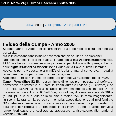
Sei in:
Marok.org
>
Cumpa
>
Archivio
> Video 2005
2004
| 2005 |
2006
|
2007
|
2008
|
2009
|
2010
I Video della Cumpa - Anno 2005
Secondo anno di video, per documentare una delle migliori estati della nostra
porca vita!
Ma vi interessano tantissimo le note tecniche, vedo! Bene, parliamone!
Nei primi otto mesi, ho continuato a filmare con la mia
vecchia macchina foto,
l'A80
, anche se mi stava sempre più stretta; per l'ultima volta, però, abbiamo
delle
digitalizzazioni da video8
: sono i video della Poka, di Ivan Piombino!
Avevamo poi la videocamera
miniDV
di Uollano, ma lui convertiva in qualità
terzo mondo e poi però ci manda i sorgenti, tranqui!
A settembre, mi son finalmente comprato una nuova macchina foto: il
"mostro"
,
Canon PowerShot S2 IS
, nessun limite di tempo preimpostato dal software,
permetteva nativamente di usare lo zoom durante i video (36-432mm, cioè
12x, mica cazzi!), la messa a fuoco poteva essere fissata, la risoluzione
massima arrivava fino a 640x480 e, soprattutto, il frame rate era di 30fps
(quindi più alto di quello della tv, che è "solo" 25!). In tanta magnificenza,
l'unico limite era la mia scheda di memoria: avevo dato fondo ai miei fondi, le
SD costavano carissime e non ce la facevo a comprarne una più grande di 1
giga (che per l'epoca era comunque tantissimo!)... quindi, quando giravo a
lungo fuori casa, ero costretto ad abbassare la risoluzione, ritornando al
vecchio 320x240.