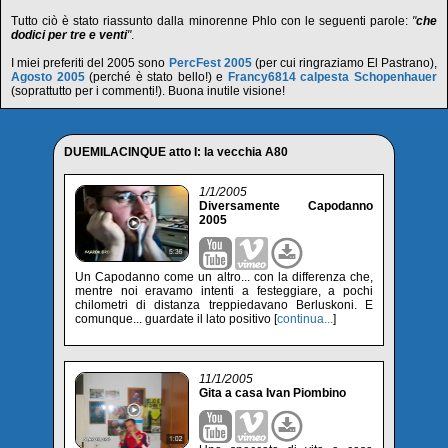
Tutto ciò è stato riassunto dalla minorenne Phlo con le seguenti parole:
"
che
dodici per tre e venti
"
.
I miei preferiti del 2005 sono
PercFest 2005
(per cui ringraziamo El Pastrano),
Agosto 2005
(perché è stato bello!) e
Francy6814 calpesta Schopenhauer
(soprattutto per i commenti!). Buona inutile visione!
DUEMILACINQUE atto I: la vecchia A80
1/1/2005
Diversamente Capodanno
2005
Un Capodanno come un altro... con la differenza che,
mentre noi eravamo intenti a festeggiare, a pochi
chilometri di distanza treppiedavano Berluskoni. E
comunque... guardate il lato positivo [
continua...
]
11/1/2005
Gita a casa Ivan Piombino