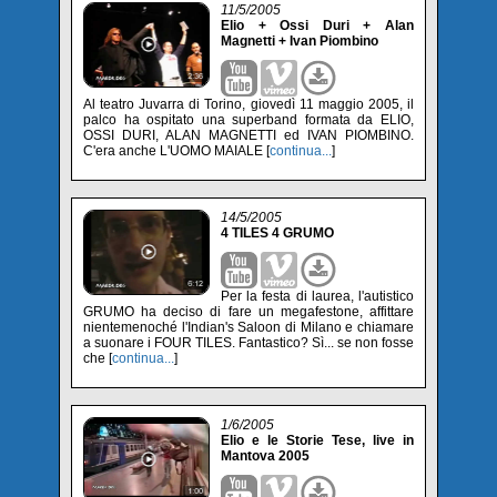
11/5/2005
Elio + Ossi Duri + Alan
Magnetti + Ivan Piombino
Al teatro Juvarra di Torino, giovedì 11 maggio 2005, il
palco ha ospitato una superband formata da ELIO,
OSSI DURI, ALAN MAGNETTI ed IVAN PIOMBINO.
C'era anche L'UOMO MAIALE [
continua...
]
14/5/2005
4 TILES 4 GRUMO
Per la festa di laurea, l'autistico
GRUMO ha deciso di fare un megafestone, affittare
nientemenoché l'Indian's Saloon di Milano e chiamare
a suonare i FOUR TILES. Fantastico? Sì... se non fosse
che [
continua...
]
1/6/2005
Elio e le Storie Tese, live in
Mantova 2005