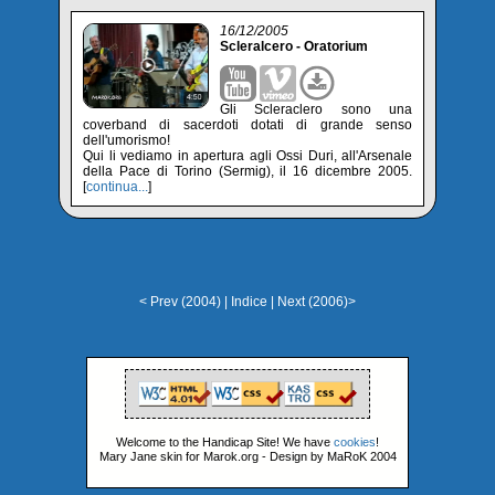
16/12/2005
Scleralcero - Oratorium
Gli Scleraclero sono una
coverband di sacerdoti dotati di grande senso
dell'umorismo!
Qui li vediamo in apertura agli Ossi Duri, all'Arsenale
della Pace di Torino (Sermig), il 16 dicembre 2005.
[
continua...
]
< Prev (2004)
|
Indice
|
Next (2006)>
Welcome to the Handicap Site! We have
cookies
!
Mary Jane skin for Marok.org - Design by MaRoK 2004