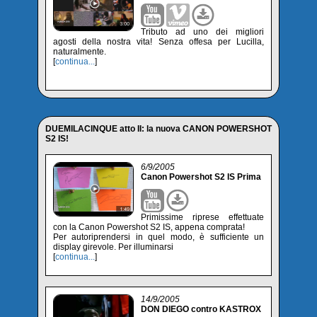
Tributo ad uno dei migliori
agosti della nostra vita! Senza offesa per Lucilla,
naturalmente.
[
continua...
]
DUEMILACINQUE atto II: la nuova CANON POWERSHOT
S2 IS!
6/9/2005
Canon Powershot S2 IS Prima
Primissime riprese effettuate
con la Canon Powershot S2 IS, appena comprata!
Per autoriprendersi in quel modo, è sufficiente un
display girevole. Per illuminarsi
[
continua...
]
14/9/2005
DON DIEGO contro KASTROX