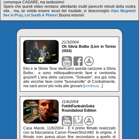
comunque CAGARE, ma tantissimo!
Spero che questi video rendano altrettanto inutili parecchi minuti della vostra
vita... ma, se volete essere sicuri del risultato, vi straconsiglio
Alan Magnetti
live in Pray, coi South A Phoss!
Buona visione!
21/3/2004
Oh Silvia Bolbo (Live in Torino
2004)
Elio e le Storie Tese dedicano questa canzone a Silvia
Bolbo... e sono millequattrocento fave e centomila
grazie!!! L'aria della canzone, "Soleado", era già nota
alle vecchie fave come "buonanotte" di Cordialmente,
ma sarà ancor più nota alle giovani [
continua...
]
11/6/2004
FottitiFankuloSoka
Roundabout Edition
Casa Marok, 11/6/2004 - È il primo filmato realizzato
con la fotocamera Canon PowerShot A80. In origine, il
filmato non aveva alcun fine secondario a quello di