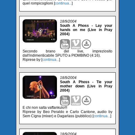
quel rompicoglioni [
continua...
]
18/9/2004
South A Phoss - Lay your
hands on me (Live in Pray
2004)
Secondo brano del live, impreziosito
dall'indimenticabile SPUTO a PIOMBINO (4:16).
Riprese by [
continua...
]
18/9/2004
South A Phoss - Tie your
mother down (Live in Pray
2004)
E chi non salta vaffankulo!!!
Riprese by Beo Peraldo e Carlo Cantone, audio by
Sem Cigna (mixer) e Dagarlass (pubblico) [
continua...
]
18/9/2004