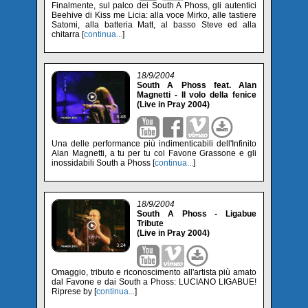
Finalmente, sul palco dei South A Phoss, gli autentici
Beehive di Kiss me Licia: alla voce Mirko, alle tastiere
Satomi, alla batteria Matt, al basso Steve ed alla
chitarra [
continua...
]
18/9/2004
South A Phoss feat. Alan
Magnetti - Il volo della fenice
(Live in Pray 2004)
Una delle performance più indimenticabili dell'Infinito
Alan Magnetti, a tu per tu col Favone Grassone e gli
inossidabili South a Phoss [
continua...
]
18/9/2004
South A Phoss - Ligabue
Tribute
(Live in Pray 2004)
Omaggio, tributo e riconoscimento all'artista più amato
dal Favone e dai South a Phoss: LUCIANO LIGABUE!
Riprese by [
continua...
]