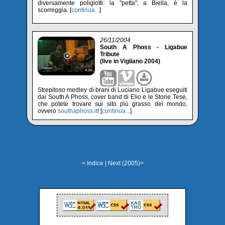
diversamente poliglotti: la "petta", a Biella, è la
scorreggia. [
continua...
]
26/11/2004
South A Phoss - Ligabue
Tribute
(live in Vigliano 2004)
Strepitoso medley di brani di Luciano Ligabue eseguiti
dai South A Phoss, cover band di Elio e le Storie Tese,
che potete trovare sul sito più grasso del mondo,
ovvero
southaphoss.it
! [
continua...
]
< Indice
|
Next (2005)>