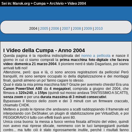
Sei in:
Marok.org
>
Cumpa
>
Archivio
> Video 2004
2004 |
2005
|
2006
|
2007
|
2008
|
2009
|
2010
I Video della Cumpa - Anno 2004
Questa pagina è la nipotina indisciplinata del
nonno a pellicola
e nasce il
giorno in cui ci siamo comprati la
prima macchina foto digitale che faceva
video: domenica 21 marzo 2004
. Il pioniere nerd è stato Dagarlass, poi siamo
arrivati tutti noi!
Attenzione, però: qua e là, ci sono ancora registrazioni da pellicola! Però
tranquilli, mi sono sempre occupato io della digitalizzazione e dei montaggi
finali, quindi almeno un po' fanno cagare lo stesso.
Qual è stata la mia prima macchina foto? Grazie per avermelo chiesto! Era una
Canon PowerShot A80
da
4 megapixel
, comprata a giugno del 2004, che
filmava a
320x240
, a
15fps
(quindi sul mosso andava TANTISSIMO A SCATTI),
senza zoom
e per una
durata massima di 3 minuti consecutivi
.
Bypassavo il blocco dello zoom e dei 3 minuti con un firmware craccato,
chiamato CHDK.
Mettevo a posto le riprese che andavano a scatti raddoppiando il framerate ed
interpolando con DeShaker, un plugin di stabilizzazione per VirtualDub, e poi
PEGGIORAVO il tutto con effetti trash anni 80.
Unica cosa buona: la messa a fuoco veniva fissata all'inizio del video, quindi
non avevo mai riprese sfocate, nemmeno con le luci lampeggianti puntate
contro... ma tutto ciò è stato rigorosamente inutile, perché i risultati fanno