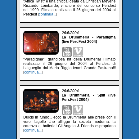
"Africa Twist" è una chicca ideata da Christian Meyer e
Riccardo Lombardo, vincitore del concorso Percfest
nel 1999. Filmato realizzato il 26 giugno del 2004 al
Percfest [
continua...
]
26/6/2004
La Drummeria - Paradigma
(live PercFest 2004)
"Paradigma", grandiosa hit della Drumeria! Filmato
realizzato il 26 giugno del 2004 al Percfest di
Laigueglia dal Mario Riggio team! Grande Pastrano!!!
[
continua...
]
26/6/2004
La Drummeria - Split (live
PercFest 2004)
Dulcis in fundo... ecco la Drummeria alle prese con il
vero flagello che affligge la società moderna: la
carenza di batterie! Gli Angelo & Friends espropriano
[
continua...
]