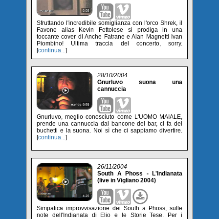
Sfruttando l'incredibile somiglianza con l'orco Shrek, il
Favone alias Kevin Fettolese si prodiga in una
toccante cover di Anche Fatrane e Alan Magnetti Ivan
Piombino! Ultima traccia del concerto, sorry.
[
continua...
]
28/10/2004
Gnurluvo suona una
cannuccia
Gnurluvo, meglio conosciuto come L'UOMO MAIALE,
prende una cannuccia dal bancone del bar, ci fa dei
buchetti e la suona. Noi sì che ci sappiamo divertire.
[
continua...
]
26/11/2004
South A Phoss - L'Indianata
(live in Vigliano 2004)
Simpatica improvvisazione dei South a Phoss, sulle
note dell'Indianata di Elio e le Storie Tese. Per i