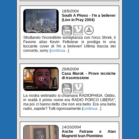
18/9/2004
South A Phoss - I'm a believer
(Live in Pray 2004)
Sfruttando l'incredibile somiglianza con l'orco Shrek, il
Favone alias Kevin Fettolese si prodiga in una
toccante cover di I'm a believer! Ultima traccia del
concerto, sorry. [
continua...
]
29/9/2004
Casa Marok - Prove tecniche
di trasmissione
La nostra webradio si chiamava RADIOPHIGA. Oddio,
in realtà il primo nome era RADIO PORCO LIBERA",
ma poi ci hanno detto che non era bello. Era una bella
radio, sapete? Tutti rigorosamente [
continua...
]
14/10/2004
Anche Fatrane e Alan
Magnetti Ivan Piombino