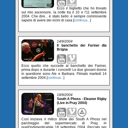
Ecco il biglietto che ho trovato
sul mio ascensore, la notte tra il 10 e l'11 settembre
2004. Che dire... è stato bello: è sempre commovente
sapere di avere dei vicini di casa [
continua...
]
14/9/2004
Il banchetto dei Farinei dla
Brigna
Ecco quello che succede al banchetto dei Farinei,
prima dopo e durante i concerti! Le due giovani donne
in questione sono Ale e Barbara. Filmato martedì 14
settembre 2004 [
continua...
]
18/9/2004
South A Phoss - Eleanor Rigby
(Live in Pray 2004)
Così iniziava il mitico show dei South A Phoss nel
parcheggio del supermercato di Pray, in
quell'indimenticabile 18 settembre 2004. Peccato per