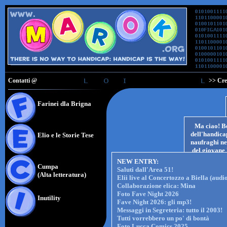
Contatti @
>> Cre
Farinei dla Brigna
Ma ciao! B
dell'handicap
Elio e le Storie Tese
naufraghi ne
del giovan
vissuta
, test
NEW ENTRY:
Cumpa
le Storie Tes
Saluti dall'Area 51!
(Alta letteratura)
altre form
Elii live al Concertozzo a Biella (audi
nulla vi 
Collaborazione elica: Mina
Foto Fave Night 2026
Inutility
Fave Night 2026: gli mp3!
Messaggi in Segreteria: tutto il 2003!
Tutti vorrebbero un po' di bontà
Foto Lucca Comics 2025