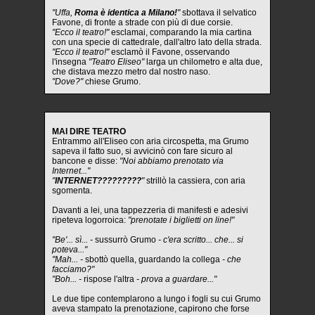
"Uffa,
Roma è identica a Milano!
"
sbottava il selvatico
Favone, di fronte a strade con più di due corsie.
"Ecco il teatro!"
esclamai, comparando la mia cartina
con una specie di cattedrale, dall'altro lato della strada.
"Ecco il teatro!"
esclamò il Favone, osservando
l'insegna
"Teatro Eliseo"
larga un chilometro e alta due,
che distava mezzo metro dal nostro naso.
"Dove?"
chiese Grumo.
MAI DIRE TEATRO
Entrammo all'Eliseo con aria circospetta, ma Grumo
sapeva il fatto suo, si avvicinò con fare sicuro al
bancone e disse:
"Noi abbiamo prenotato via
Internet..."
"
INTERNET?????????
"
strillò la cassiera, con aria
sgomenta.
Davanti a lei, una tappezzeria di manifesti e adesivi
ripeteva logorroica:
"prenotate i biglietti on line!"
"Be'... sì... -
sussurrò Grumo
- c'era scritto... che... si
poteva..."
"Mah... -
sbottò quella, guardando la collega
- che
facciamo?"
"Boh... -
rispose l'altra
- prova a guardare..."
Le due tipe contemplarono a lungo i fogli su cui Grumo
aveva stampato la prenotazione, capirono che forse