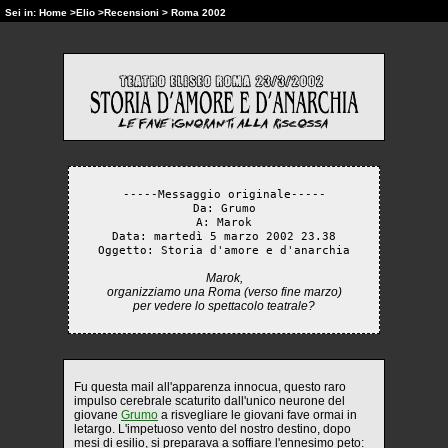
Sei in:
Home
>
Elio
>
Recensioni
> Roma 2002
-----Messaggio originale-----
Da: Grumo
A: Marok
Data: martedì 5 marzo 2002 23.38
Oggetto: Storia d'amore e d'anarchia
Marok,
organizziamo una Roma (verso fine marzo)
per vedere lo spettacolo teatrale?
Fu questa mail all'apparenza innocua, questo raro
impulso cerebrale scaturito dall'unico neurone del
giovane
Grumo
a risvegliare le giovani fave ormai in
letargo. L'impetuoso vento del nostro destino, dopo
mesi di esilio, si preparava a soffiare l'ennesimo peto: