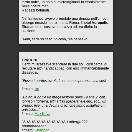
tarda notte, un paio di microtagliandi fu trionfalmente
nelle nostre mani!
Ragazzi fortunati.
Nel frattempo, avevo prenotato una doppia nell'unico
albergo rimasto libero in tutta Roma:
l'hotel Acropolis
.
Stranamente, costava un cazzo ed era dietro la
stazione...
"Mah, sarà un caso!"
dicevo, ma pensavo...
I PACCHI
Certo mi scazzava scendere in due soli, così cercai di
reclutare altri handicappati, con esiti immancabilmente
disastrosi.
"Fosse Lourdes avrei almeno una speranza, ma così
...."
firmato:
Iko
.
"Eh no, il 22 c'è un mega festone dalle 19 alle 2, con
johnson righeira, altri artisti (general elektrik, ecc), un
gruppo live, una decina di tizi che fanno installazioni
artistiche..."
firmato:
Max Kava
"AHAHAHAHAHAHAHAHAH albergo???
ahahahahaha"
firmato:
Gnapppo