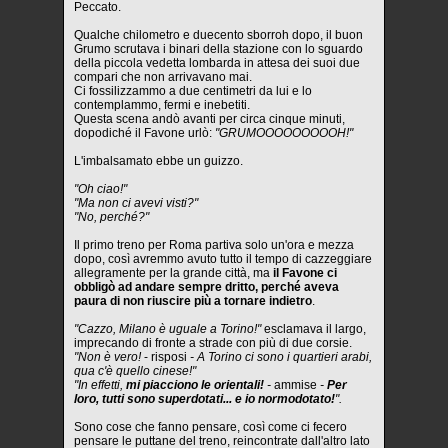
Peccato.
Qualche chilometro e duecento sborroh dopo, il buon
Grumo scrutava i binari della stazione con lo sguardo
della piccola vedetta lombarda in attesa dei suoi due
compari che non arrivavano mai.
Ci fossilizzammo a due centimetri da lui e lo
contemplammo, fermi e inebetiti.
Questa scena andò avanti per circa cinque minuti,
dopodiché il Favone urlò:
"GRUMOOOOOOOOOH!"
L'imbalsamato ebbe un guizzo.
"Oh ciao!"
"Ma non ci avevi visti?"
"No, perché?"
Il primo treno per Roma partiva solo un'ora e mezza
dopo, così avremmo avuto tutto il tempo di cazzeggiare
allegramente per la grande città, ma
il Favone ci
obbligò ad andare sempre dritto, perché aveva
paura di non riuscire più a tornare indietro
.
"Cazzo, Milano è uguale a Torino!"
esclamava il largo,
imprecando di fronte a strade con più di due corsie.
"Non è vero!
- risposi
- A Torino ci sono i quartieri arabi,
qua c'è quello cinese!"
"In effetti,
mi piacciono le orientali!
-
ammise
-
Per
loro, tutti sono superdotati... e io normodotato!
".
Sono cose che fanno pensare, così come ci fecero
pensare le puttane del treno, reincontrate dall'altro lato