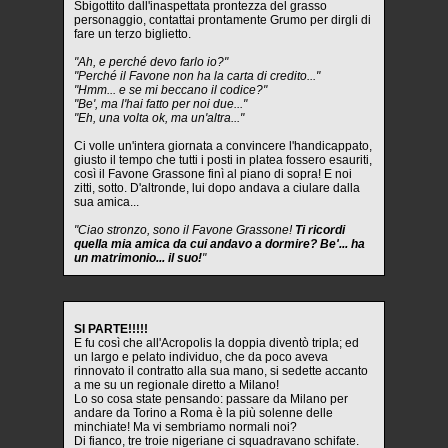
Sbigottito dall'inaspettata prontezza del grasso
personaggio, contattai prontamente Grumo per dirgli di
fare un terzo biglietto.
"Ah, e perché devo farlo io?"
"Perché il Favone non ha la carta di credito..."
"Hmm... e se mi beccano il codice?"
"Be', ma l'hai fatto per noi due..."
"Eh, una volta ok, ma un'altra..."
Ci volle un'intera giornata a convincere l'handicappato,
giusto il tempo che tutti i posti in platea fossero esauriti,
così il Favone Grassone finì al piano di sopra! E noi
zitti, sotto. D'altronde, lui dopo andava a ciulare dalla
sua amica...
"Ciao stronzo, sono il Favone Grassone!
Ti ricordi
quella mia amica da cui andavo a dormire? Be'... ha
un matrimonio... il suo!
"
SI PARTE!!!!!
E fu così che all'Acropolis la doppia diventò tripla; ed
un largo e pelato individuo, che da poco aveva
rinnovato il contratto alla sua mano, si sedette accanto
a me su un regionale diretto a Milano!
Lo so cosa state pensando: passare da Milano per
andare da Torino a Roma è la più solenne delle
minchiate! Ma vi sembriamo normali noi?
Di fianco, tre troie nigeriane ci squadravano schifate.