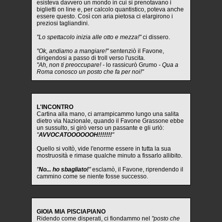
esisteva davvero un mondo in cui si prenotavano i
biglietti on line e, per calcolo quantistico, poteva anche
essere questo. Così con aria pietosa ci elargirono i
preziosi tagliandini.
"Lo spettacolo inizia alle otto e mezza!"
ci dissero.
"Ok, andiamo a mangiare!"
sentenziò il Favone,
dirigendosi a passo di troll verso l'uscita.
"Ah, non ti preoccupare! -
lo rassicurò Grumo
- Qua a
Roma conosco un posto che fa per noi!"
L'INCONTRO
Cartina alla mano, ci arrampicammo lungo una salita
dietro via Nazionale, quando il Favone Grassone ebbe
un sussulto, si girò verso un passante e gli urlò:
"
AVVOCATOOOOOOH!!!!!!!
"
Quello si voltò, vide l'enorme essere in tutta la sua
mostruosità e rimase qualche minuto a fissarlo allibito.
"
No... ho sbagliato!
"
esclamò, il Favone, riprendendo il
cammino come se niente fosse successo.
GIOIA MIA PISCIAPIANO
Ridendo come disperati, ci fiondammo nel
"posto che