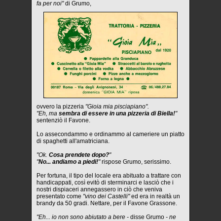
fa per noi"
di Grumo,
ovvero la pizzeria
"Gioia mia pisciapiano".
"Eh, ma
sembra di essere in una pizzeria di Biella!
"
sentenziò il Favone.
Lo assecondammo e ordinammo al cameriere un piatto
di spaghetti all'amatriciana.
"Ok.
Cosa prendete dopo?
"
"
No... andiamo a piedi!
"
rispose Grumo, serissimo.
Per fortuna, il tipo del locale era abituato a trattare con
handicappati, così evitò di sterminarci e lasciò che i
nostri dispiaceri annegassero in ciò che veniva
presentato come
"vino dei Castelli"
ed era in realtà un
brandy da 50 gradi. Nettare, per il Favone Grassone.
"Eh... io non sono abiutato a bere -
disse Grumo
- ne