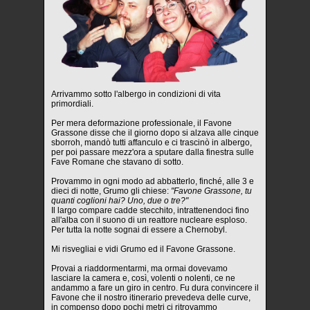
Arrivammo sotto l'albergo in condizioni di vita
primordiali.
Per mera deformazione professionale, il Favone
Grassone disse che il giorno dopo si alzava alle cinque
sborroh, mandò tutti affanculo e ci trascinò in albergo,
per poi passare mezz'ora a sputare dalla finestra sulle
Fave Romane che stavano di sotto.
Provammo in ogni modo ad abbatterlo, finché, alle 3 e
dieci di notte, Grumo gli chiese:
"Favone Grassone, tu
quanti coglioni hai? Uno, due o tre?"
Il largo compare cadde stecchito, intrattenendoci fino
all'alba con il suono di un reattore nucleare esploso.
Per tutta la notte sognai di essere a Chernobyl.
Mi risvegliai e vidi Grumo ed il Favone Grassone.
Provai a riaddormentarmi, ma ormai dovevamo
lasciare la camera e, così, volenti o nolenti, ce ne
andammo a fare un giro in centro. Fu dura convincere il
Favone che il nostro itinerario prevedeva delle curve,
in compenso dopo pochi metri ci ritrovammo