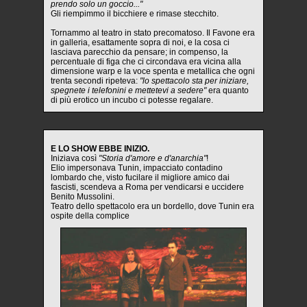
prendo solo un goccio..."
Gli riempimmo il bicchiere e rimase stecchito.
Tornammo al teatro in stato precomatoso. Il Favone era
in galleria, esattamente sopra di noi, e la cosa ci
lasciava parecchio da pensare; in compenso, la
percentuale di figa che ci circondava era vicina alla
dimensione warp e la voce spenta e metallica che ogni
trenta secondi ripeteva:
"lo spettacolo sta per iniziare,
spegnete i telefonini e mettetevi a sedere"
era quanto
di più erotico un incubo ci potesse regalare.
E LO SHOW EBBE INIZIO.
Iniziava così
"Storia d'amore e d'anarchia"
!
Elio impersonava Tunin, impacciato contadino
lombardo che, visto fucilare il migliore amico dai
fascisti, scendeva a Roma per vendicarsi e uccidere
Benito Mussolini.
Teatro dello spettacolo era un bordello, dove Tunin era
ospite della complice