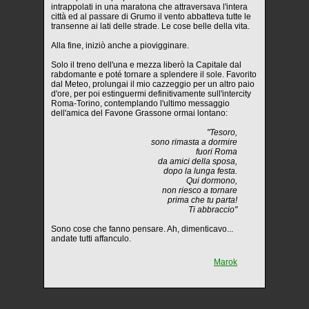
intrappolati in una maratona che attraversava l'intera
città ed al passare di Grumo il vento abbatteva tutte le
transenne ai lati delle strade. Le cose belle della vita.
Alla fine, iniziò anche a piovigginare.
Solo il treno dell'una e mezza liberò la Capitale dal
rabdomante e poté tornare a splendere il sole. Favorito
dal Meteo, prolungai il mio cazzeggio per un altro paio
d'ore, per poi estinguermi definitivamente sull'intercity
Roma-Torino, contemplando l'ultimo messaggio
dell'amica del Favone Grassone ormai lontano:
"Tesoro,
sono rimasta a dormire
fuori Roma
da amici della sposa,
dopo la lunga festa.
Qui dormono,
non riesco a tornare
prima che tu parta!
Ti abbraccio"
Sono cose che fanno pensare. Ah, dimenticavo...
andate tutti affanculo.
Marok