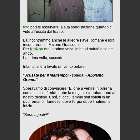
foto
potete osservare la sua soddisfazione quando ci
vide all'uscita dal teatro.
Là incontrammo anche le allegre Fave Romane e loro
incontrarono il Favone Grassone.
Per
KraNpo
era la prima volta, infatti ci salutò e se ne
andò.
La prima volta, succede.
Intanto, si era levato un vento polare.
"
Scusate per il maltempo!
-
spiegai
-
Abbiamo
Grumo!
"
Speravamo di convincere l'Elione a venire in birreria
con noi, ma il freddo ebbe la meglio e ci abbandonò al
nostro destino. Così, ci occultammo soli soletti in un
pub romano irlandese, dove l'orgia ebbe finalmente
inizio.
"Sono uguali!!!"