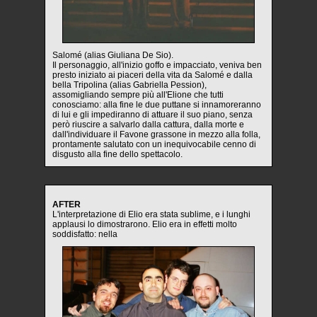
Salomé (alias Giuliana De Sio).
Il personaggio, all'inizio goffo e impacciato, veniva ben
presto iniziato ai piaceri della vita da Salomé e dalla
bella Tripolina (alias Gabriella Pession),
assomigliando sempre più all'Elione che tutti
conosciamo: alla fine le due puttane si innamoreranno
di lui e gli impediranno di attuare il suo piano, senza
però riuscire a salvarlo dalla cattura, dalla morte e
dall'individuare il Favone grassone in mezzo alla folla,
prontamente salutato con un inequivocabile cenno di
disgusto alla fine dello spettacolo.
AFTER
L'interpretazione di Elio era stata sublime, e i lunghi
applausi lo dimostrarono. Elio era in effetti molto
soddisfatto: nella