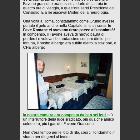
Favone grassone era riuscito a darle della troia in
quattro ore di viaggio, a quest'ora sarei Presidente del
Consiglio. E a lei piaceva! Misteri della neurologia.
Una volta a Roma, constatammo come Grumo avesse
portato il gelo anche nella Capitale, in tutti i sensi:
le
Fave Romane ci avevano tirato pacco all'unanimità!
In compenso, il Favone aveva di nuovo paura di
perdersi e voleva che andassimo sempre diritto; per
fortuna, il nostro albergo era subito dietro la stazione, e
CHE albergo:
la nostra camera era composta da ben sei letti
, più
un interruttore della luce sradicato, più qualche amico
coleottero, più i gas del Favone Grassone.
Non c'era tempo per le foto di rito, così ci fiondammo in
strada per dirigerci al teatro.