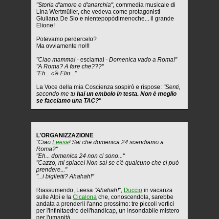
"Storia d'amore e d'anarchia"
, commedia musicale di
Lina Wertmüller, che vedeva come protagonisti
Giuliana De Sio e nientepopòdimenoche... il grande
Elione!
Potevamo perdercelo?
Ma ovviamente no!!!
"Ciao mamma!
- esclamai
- Domenica vado a Roma!"
"A Roma? A fare che???"
"Eh... c'è Elio..."
La Voce della mia Coscienza sospirò e rispose:
"Senti,
secondo me tu
hai un embolo in testa. Non è meglio
se facciamo una TAC?
"
L'ORGANIZZAZIONE
"Ciao
Leesa
! Sai che domenica 24 scendiamo a
Roma?"
"Eh... domenica 24 non ci sono..."
"Cazzo, mi spiace! Non sai se c'è qualcuno che ci può
prendere..."
"...i biglietti? Ahahah!"
Riassumendo, Leesa
"Ahahah!"
,
Duccio
in vacanza
sulle Alpi e la
Cicalona
che, conoscendola, sarebbe
andata a prenderli l'anno prossimo: tre piccoli vertici
per l'infinitaedro dell'handicap, un insondabile mistero
per l'umanità.