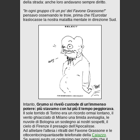
della strada: anche loro andavano sempre diritto.
"In ogni gruppo c'è un po' del Favone Grassone!"
pensavo osservando le troie, prima che l'Eurostar
traslocasse la nostra malattia mentale in direzione Sud.
Intanto,
Grumo si rivelò custode di un'immenso
potere: più stavamo con lui più il tempo peggiorava
.
Il sole torrido di Torino era un ricordo ormai lontano, il
vento ghiacciato di Milano una timida avvisaglia, le
nuvole di Bologna un sostegno ai nostri sospetti, il
cielo di Firenze il presagio dell'Apocalisse.
Ad allietare l'attesa i ritratti del Favone Grassone e le
ottocentocinquantasette telefonate della
Caiazzo
.
Se avessi avuto un centesimo per ogni volta che il