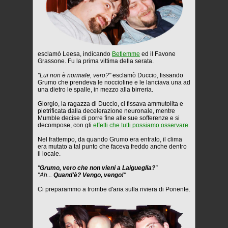
esclamò Leesa, indicando
Betlemme
ed il Favone
Grassone. Fu la prima vittima della serata.
"Lui non è normale, vero?"
esclamò Duccio, fissando
Grumo che prendeva le noccioline e le lanciava una ad
una dietro le spalle, in mezzo alla birreria.
Giorgio, la ragazza di Duccio, ci fissava ammutolita e
pietrificata dalla decelerazione neuronale, mentre
Mumble decise di porre fine alle sue sofferenze e si
decompose, con gli
effetti che tutti possiamo osservare
.
Nel frattempo, da quando Grumo era entrato, il clima
era mutato a tal punto che faceva freddo anche dentro
il locale.
"
Grumo, vero che non vieni a Laigueglia?
"
"Ah...
Quand'è? Vengo, vengo!
"
Ci preparammo a trombe d'aria sulla riviera di Ponente.