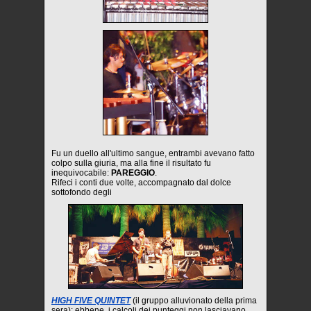
Fu un duello all'ultimo sangue, entrambi avevano fatto
colpo sulla giuria, ma alla fine il risultato fu
inequivocabile:
PAREGGIO
.
Rifeci i conti due volte, accompagnato dal dolce
sottofondo degli
HIGH FIVE QUINTET
(il gruppo alluvionato della prima
sera); ebbene, i calcoli dei punteggi non lasciavano