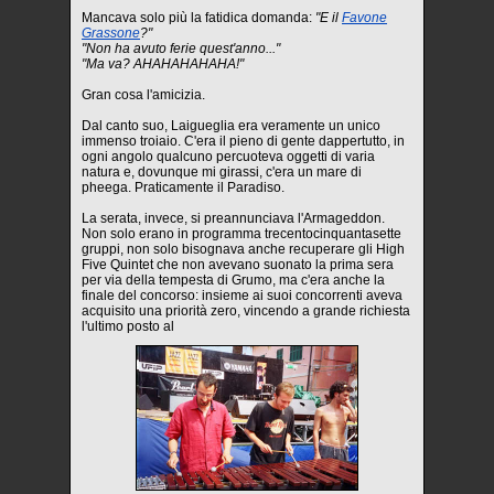
Mancava solo più la fatidica domanda:
"E il
Favone
Grassone
?"
"Non ha avuto ferie quest'anno..."
"Ma va? AHAHAHAHAHA!"
Gran cosa l'amicizia.
Dal canto suo, Laigueglia era veramente un unico
immenso troiaio. C'era il pieno di gente dappertutto, in
ogni angolo qualcuno percuoteva oggetti di varia
natura e, dovunque mi girassi, c'era un mare di
pheega. Praticamente il Paradiso.
La serata, invece, si preannunciava l'Armageddon.
Non solo erano in programma trecentocinquantasette
gruppi, non solo bisognava anche recuperare gli High
Five Quintet che non avevano suonato la prima sera
per via della tempesta di Grumo, ma c'era anche la
finale del concorso: insieme ai suoi concorrenti aveva
acquisito una priorità zero, vincendo a grande richiesta
l'ultimo posto al