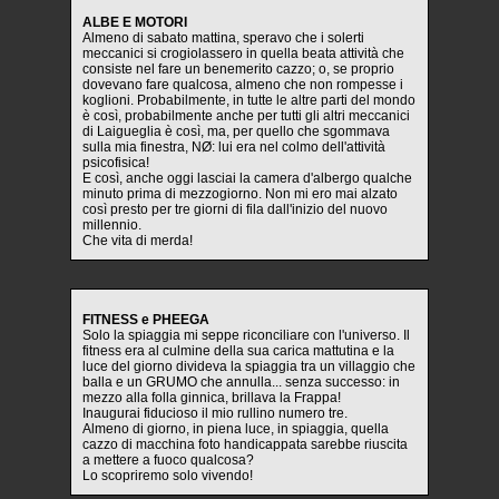
ALBE E MOTORI
Almeno di sabato mattina, speravo che i solerti
meccanici si crogiolassero in quella beata attività che
consiste nel fare un benemerito cazzo; o, se proprio
dovevano fare qualcosa, almeno che non rompesse i
koglioni. Probabilmente, in tutte le altre parti del mondo
è così, probabilmente anche per tutti gli altri meccanici
di Laigueglia è così, ma, per quello che sgommava
sulla mia finestra, NØ: lui era nel colmo dell'attività
psicofisica!
E così, anche oggi lasciai la camera d'albergo qualche
minuto prima di mezzogiorno. Non mi ero mai alzato
così presto per tre giorni di fila dall'inizio del nuovo
millennio.
Che vita di merda!
FITNESS e PHEEGA
Solo la spiaggia mi seppe riconciliare con l'universo. Il
fitness era al culmine della sua carica mattutina e la
luce del giorno divideva la spiaggia tra un villaggio che
balla e un GRUMO che annulla... senza successo: in
mezzo alla folla ginnica, brillava la Frappa!
Inaugurai fiducioso il mio rullino numero tre.
Almeno di giorno, in piena luce, in spiaggia, quella
cazzo di macchina foto handicappata sarebbe riuscita
a mettere a fuoco qualcosa?
Lo scopriremo solo vivendo!