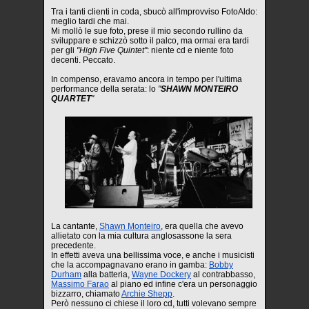
Tra i tanti clienti in coda, sbucò all'improvviso FotoAldo:
meglio tardi che mai.
Mi mollò le sue foto, prese il mio secondo rullino da
sviluppare e schizzò sotto il palco, ma ormai era tardi
per gli
"High Five Quintet"
: niente cd e niente foto
decenti. Peccato.
In compenso, eravamo ancora in tempo per l'ultima
performance della serata: lo
"
SHAWN MONTEIRO
QUARTET
"
La cantante,
Shawn Monteiro
, era quella che avevo
allietato con la mia cultura anglosassone la sera
precedente.
In effetti aveva una bellissima voce, e anche i musicisti
che la accompagnavano erano in gamba:
Bobby
Durham
alla batteria,
Wayne Dockery
al contrabbasso,
Massimo Farao
al piano ed infine c'era un personaggio
bizzarro, chiamato
Archie Shepp
.
Però nessuno ci chiese il loro cd, tutti volevano sempre