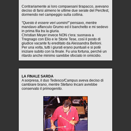
Contrariamente ai loro compaesani tirapacco, avevano
deciso di farsi almeno le ultime due serate del Percfest,
dormendo nel campeggio sulla collina.
"Questo è essere veri uomini!"
pensavo, mentre
mandavo affanculo Grumo ed il banchetto e mi sedevo
in prima fila tra la giuria.
Christian Meyer invece NON c'era: suonava a
Tregnago con Elio e le Storie Tese, così il posto di
giudice vacante fu ereditato da Alessandra Belloni.
Per una volta, tutti i giurati erano puntuali e si potè
iniziare subito con la finale. Fu una fortuna, perché un
ritardo anche minimo sarebbe sfociato in omicidio.
LA FINALE SARDA
A sorpresa, il duo Tedesco/Campus aveva deciso di
cambiare brano, mentre Stefano Incani avrebbe
conservato il primogenito.