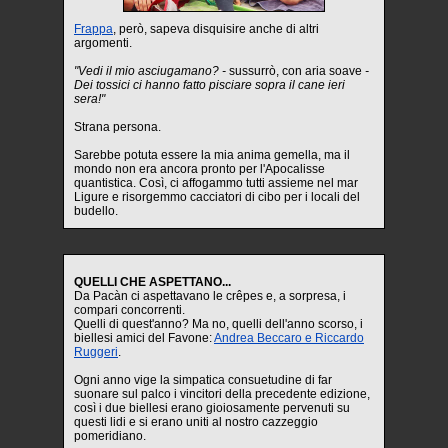
Frappa
, però, sapeva disquisire anche di altri
argomenti.
"Vedi il mio asciugamano? -
sussurrò, con aria soave
-
Dei tossici ci hanno fatto pisciare sopra il cane ieri
sera!"
Strana persona.
Sarebbe potuta essere la mia anima gemella, ma il
mondo non era ancora pronto per l'Apocalisse
quantistica. Così, ci affogammo tutti assieme nel mar
Ligure e risorgemmo cacciatori di cibo per i locali del
budello.
QUELLI CHE ASPETTANO...
Da Pacàn ci aspettavano le crêpes e, a sorpresa, i
compari concorrenti.
Quelli di quest'anno? Ma no, quelli dell'anno scorso, i
biellesi amici del Favone:
Andrea Beccaro e Riccardo
Ruggeri
.
Ogni anno vige la simpatica consuetudine di far
suonare sul palco i vincitori della precedente edizione,
così i due biellesi erano gioiosamente pervenuti su
questi lidi e si erano uniti al nostro cazzeggio
pomeridiano.