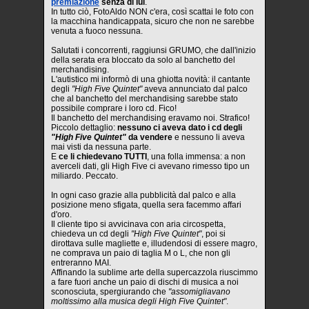
premiazione
senza di lui
.
In tutto ciò, FotoAldo NON c'era, così scattai le foto con
la macchina handicappata, sicuro che non ne sarebbe
venuta a fuoco nessuna.
Salutati i concorrenti, raggiunsi GRUMO, che dall'inizio
della serata era bloccato da solo al banchetto del
merchandising.
L'autistico mi informò di una ghiotta novità: il cantante
degli
"High Five Quintet"
aveva annunciato dal palco
che al banchetto del merchandising sarebbe stato
possibile comprare i loro cd. Fico!
Il banchetto del merchandising eravamo noi. Strafico!
Piccolo dettaglio:
nessuno ci aveva dato i cd degli
"High Five Quintet"
da vendere
e nessuno li aveva
mai visti da nessuna parte.
E
ce li chiedevano TUTTI
, una folla immensa: a non
averceli dati, gli High Five ci avevano rimesso tipo un
miliardo. Peccato.
In ogni caso grazie alla pubblicità dal palco e alla
posizione meno sfigata, quella sera facemmo affari
d'oro.
Il cliente tipo si avvicinava con aria circospetta,
chiedeva un cd degli
"High Five Quintet"
, poi si
dirottava sulle magliette e, illudendosi di essere magro,
ne comprava un paio di taglia M o L, che non gli
entreranno MAI.
Affinando la sublime arte della supercazzola riuscimmo
a fare fuori anche un paio di dischi di musica a noi
sconosciuta, spergiurando che
"assomigliavano
moltissimo alla musica degli High Five Quintet"
.