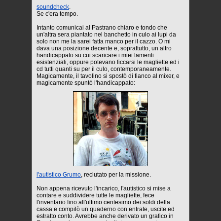
soundcheck
.
Se c'era tempo.
Intanto comunicai al Pastrano chiaro e tondo che
un'altra sera piantato nel banchetto in culo ai lupi da
solo non me la sarei fatta manco per il cazzo. O mi
dava una posizione decente e, soprattutto, un altro
handicappato su cui scaricare i miei lamenti
esistenziali, oppure potevano ficcarsi le magliette ed i
cd tutti quanti su per il culo, contemporaneamente.
Magicamente, il tavolino si spostò di fianco al mixer, e
magicamente spuntò l'handicappato:
l'autistico Grumo
, reclutato per la missione.
Non appena ricevuto l'incarico, l'autistico si mise a
contare e suddividere tutte le magliette, fece
l'inventario fino all'ultimo centesimo dei soldi della
cassa e compilò un quaderno con entrate, uscite ed
estratto conto. Avrebbe anche derivato un grafico in