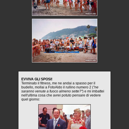
EVVIVA GLI SPOSI!
Terminato il fitness, me ne andai a spasso per il
budello, mollai a FotoAldo il rullino numero 2 (
"ne
saranno venute a fuoco almeno sette?"
) e mi imbattei
nell'ultima cosa che avrei potuto pensare di vedere
quel giorno: