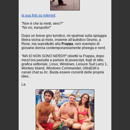
la sua foto su internet
.
"Non è che la metti, vero?"
"No no, tranquillo!"
Dopo un breve giro turistico, mi spalmai sulla spiaggia
libera vicina al molo, insieme all'autistico Grumo, a
Rese, ma soprattutto alla
Frappa
, raro esempio di
giovane donna contemporaneamente pheega e nerd.
"MA IO NON SONO NERD!!!"
obiettò la Frappa, dopo
mezz'ora passata a parlare di javascript, fogli di stile,
grafica vettoriale, Linux, Windows, Leisure Suit Larry 1,
Monkey Island, Windows Commander, UltraEdit e
canali chat su Irc. Basta essere convinti delle proprie
idee...
La