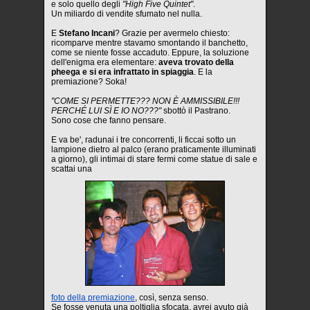
e solo quello degli
"High Five Quintet"
.
Un miliardo di vendite sfumato nel nulla.
E
Stefano Incani
? Grazie per avermelo chiesto:
ricomparve mentre stavamo smontando il banchetto,
come se niente fosse accaduto. Eppure, la soluzione
dell'enigma era elementare:
aveva trovato della
pheega e si era infrattato in spiaggia
. E la
premiazione? Soka!
"COME SI PERMETTE??? NON È AMMISSIBILE!!!
PERCHÉ LUI SÌ E IO NO???"
sbottò il Pastrano.
Sono cose che fanno pensare.
E va be', radunai i tre concorrenti, li ficcai sotto un
lampione dietro al palco (erano praticamente illuminati
a giorno), gli intimai di stare fermi come statue di sale e
scattai una
foto della premiazione
, così, senza senso.
Se fosse venuta una poltiglia sfocata, avrei avuto già