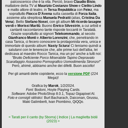
palcoscenico che è la vita. Perciò, bravo
Claudio Bisio
,
mattatore della TV al
Maurizio Costanzo Show
e
Cielito Lindo
e matto attore di teatro, in
Tersa Repubblica
con
Feiez
, ma
soprattutto
Fiocco D'Avena
sulla cassetta di
Forza Italia
,
assieme alla strepitosa
Manuela Pedratti
(alias,
Cristina Da
Vena
). Bello
Stefano Nosei
, con gli album
Mi ricordo lasagne
verdi
e
Morissi Marilù
. Buono
Enrico Silvestrin
, a cui artisti e
cantanti raccontarono tante risposte toccanti in Taratatà.
Grazie soprattutto ai signori
Telekommando
, al secolo
Gianfranco Monti
e
Alberto Lorenzini
, che, penetrando in
casa Tanica, ci fecero conoscere la protagonista vera, unica e
immortale di questo album:
Nasty Sciura
! Ci teniamo quindi a
salutarvi con le tenerezze che, alle prime luci dell'alba, lei
dedicava al maestro Rocco Tanica, ma un po' anche a tutti noi:
"Brutto Deficiente Porco Miserabile Tapino Depravato
Scarafaggio Assassino Pornografico Uomodimerda Stronzo!"
Però, ahimé, abbiamo anche dei difetti. Buon ascolto!
Per gli amanti delle copisterie, ecco la
versione PDF
(224
Mega)!
Grafica by
Marok
, 1/2/2024.
Font:
Bodoni, Hoyle Playing Cards.
Software:
Adobe PhotoShop 8.0.1, Topaz Gigapixel AI.
Foto e consigli stilistici:
Burt Bacharach, Daiconan, Grussu,
Maki Galimberti, Ivan Piombino, QiQQo.
< Tarati per il canto (by Sborra)
|
Indice
|
La maglietta bidé
(2023) >