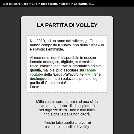
Sei in:
Marok.org
>
Elio
>
Discografia
>
Inediti
> La partita di...
LA PARTITA DI VOLLÈY
Nel 2019, ad un anno dai </live>, gli Elii
hanno composto il nuovo inno della Serie A di
Pallavolo Femminile.
Al momento, non è disponibile in nessun
formato analogico, digitale, matematico,
fisico, chimico, naturale o informatico ad alta
qualità, ma lo si può ascoltare sul
canale
youtube
della
"Lega Pallavolo Femminile"
e
riecheggerà in tutti i palazzetti prima di ogni
partita di Campionato!
Forse.
Mille voci in coro - pronte ad una sfida
cantano, gridano - il tifo esploderà
sei ragazze d'oro - non è mai finita
fino a che la palla non cadrà.
Perché tutto quello che vorrei
è vincere la partita di vollèy