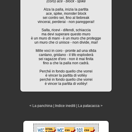
(coro) ace - block - spike
Alza la palla, inizia la partita
ace, spike, monster block
sei contro sei, fino al tiebreak
vincerai, perderai - non pareggerai!
Salta, ricevi - difendi, schiaccia
ma devi superare questo muro
è un muro di mani - è un muro che protegge
un muro che ci unisce - non divide, mai!
Mille voci in coro - pronte ad una sfida
cantano, gridano - il tifo esploderà
sei ragazze d'oro - non è mai finita
fino a che la palla non cadrà.
Perché in fondo quello che vorrei
è vincer la partita di vollèy
perché in fondo quello che vorrei
è vincer la partita di vollèy!
< La panchina
|
Indice inediti
|
La patacacca >