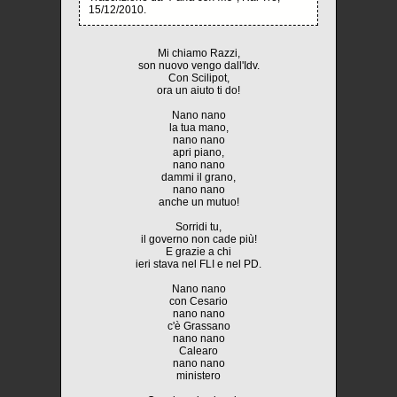
15/12/2010.
Mi chiamo Razzi,
son nuovo vengo dall'Idv.
Con Scilipot,
ora un aiuto ti do!
Nano nano
la tua mano,
nano nano
apri piano,
nano nano
dammi il grano,
nano nano
anche un mutuo!
Sorridi tu,
il governo non cade più!
E grazie a chi
ieri stava nel FLI e nel PD.
Nano nano
con Cesario
nano nano
c'è Grassano
nano nano
Calearo
nano nano
ministero