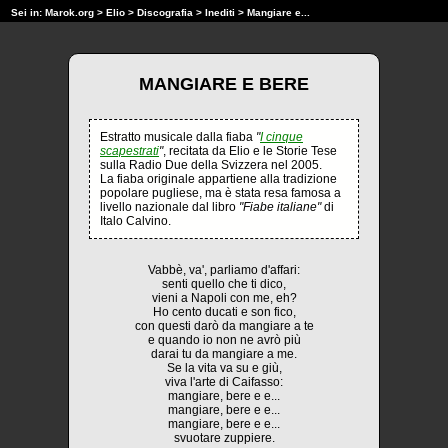
Sei in:
Marok.org
>
Elio
>
Discografia
>
Inediti
> Mangiare e...
MANGIARE E BERE
Estratto musicale dalla fiaba
"
I cinque
scapestrati
"
, recitata da Elio e le Storie Tese
sulla Radio Due della Svizzera nel 2005.
La fiaba originale appartiene alla tradizione
popolare pugliese, ma è stata resa famosa a
livello nazionale dal libro
"Fiabe italiane"
di
Italo Calvino.
Vabbè, va', parliamo d'affari:
senti quello che ti dico,
vieni a Napoli con me, eh?
Ho cento ducati e son fico,
con questi darò da mangiare a te
e quando io non ne avrò più
darai tu da mangiare a me.
Se la vita va su e giù,
viva l'arte di Caifasso:
mangiare, bere e e...
mangiare, bere e e...
mangiare, bere e e...
svuotare zuppiere.