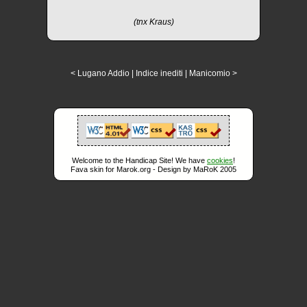
(tnx Kraus)
< Lugano Addio
|
Indice inediti
|
Manicomio >
Welcome to the Handicap Site! We have
cookies
!
Fava skin for Marok.org - Design by MaRoK 2005