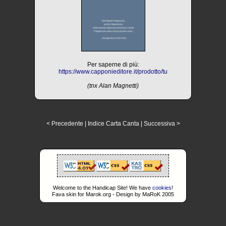
Per saperne di più:
https://www.capponieditore.it/prodotto/tu
(tnx Alan Magnetti)
< Precedente
|
Indice Carta Canta
|
Successiva >
Welcome to the Handicap Site! We have
cookies
!
Fava skin for Marok.org - Design by MaRoK 2005