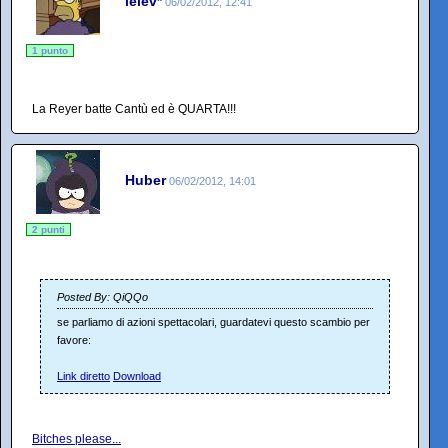
lelev*
06/02/2012, 12:41
1 punto
La Reyer batte Cantù ed è QUARTA!!!
Huber
06/02/2012, 14:01
2 punti
Posted By: QiQQo
se parliamo di azioni spettacolari, guardatevi questo scambio per
favore:
Link diretto
Download
Bitches please...