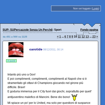
Non sei loggato (
Login
)
SUP: SUPercazzole Senza Un Perché
: Sport
Fondo pagina
<
1
...
6
7
8
9
10
11
12
13
...
23
>
da 451 a 500 su 1125
carotide
08/12/2011, 00:14
2 punti
Intanto più uno a Gov!
E poi complimenti, complimenti, complimenti al Napoli che si è
strameritato gli ottavi di Champions giocando nel girone più
difficile. Bravi!
E goduria immensa per il City fuori dai giochi, soprattutto per quell'
antijuventino malefico di Mancini. Bene dio bono!
Mi spiace un po' per lo United, ma solo per questioni di suspance: