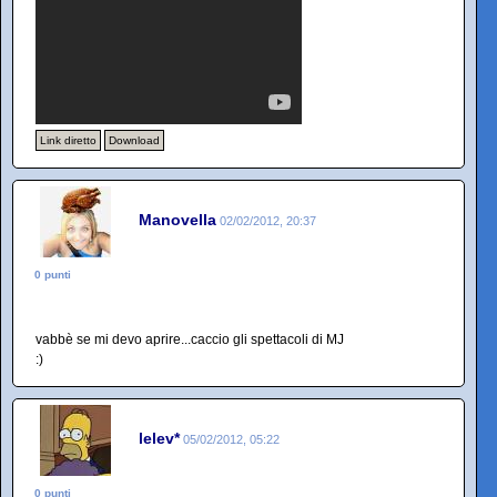
Link diretto
Download
Manovella
02/02/2012, 20:37
0 punti
vabbè se mi devo aprire...caccio gli spettacoli di MJ
:)
lelev*
05/02/2012, 05:22
0 punti