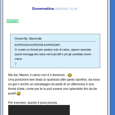
Governatòra
30/01/2012, 21:18
2 punti
Posted By: Manovella
KOPROD8 KOPROD8 KOPROD8!!!
O create un thread per parlare solo di calcio, oppure spostate
questi mesaggi del calcio nel koprod8 e poi gli cambiate nome:
calcio.
:)
Ma dai, Manov, il calcio non è il demonio...
Una punizione ben tirata (o qualsiasi altro gesto sportivo, sia esso
un gol o anche un salvataggio da parte di un difensore) è una
forma d'arte, come per te lo può essere uno splendido tiro da tre
punti!
Per esempio, questo è pura poesia