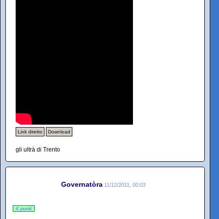
Link diretto
Download
gli ultrà di Trento
Governatòra
11/12/2011, 00:03
4 punti