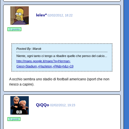
lelev*
02/02/2012, 18:22
1 punto
Posted By: Marok
Niente, ogni tanto ci tengo a ribadire quello che penso del calcio...
http://maps.google.it/maps?q=Herman-
Giest+Stadium,+Hazleton,+PA&t=h&z=19
A occhio sembra uno stadio di football americano (sport che non
riesco a capire).
QiQQo
02/02/2012, 19:23
5 punti