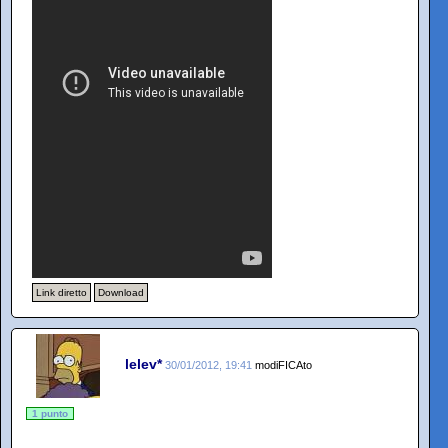
Link diretto
Download
lelev*
30/01/2012, 19:41
modiFICAto
1 punto