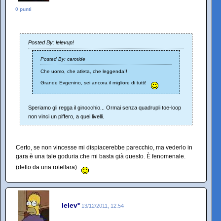
0 punti
Posted By: lelevup!
Posted By: carotide
Che uomo, che atleta, che leggenda!!
Grande Evgenino, sei ancora il migliore di tutti!
Speriamo gli regga il ginocchio... Ormai senza quadrupli toe-loop
non vinci un piffero, a quei livelli.
Certo, se non vincesse mi dispiacerebbe parecchio, ma vederlo in
gara è una tale goduria che mi basta già questo. È fenomenale.
(detto da una rotellara)
lelev*
13/12/2011, 12:54