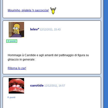
Mourinho, pijatela 'n saccoccia!
lelev*
12/12/2011, 15:43
2 punti
Hommage à Carotide e agli amanti del pattinaggio di figura su
ghiaccio in generale:
Ritorna lo zar!
carotide
12/12/2011, 16:57
0 punti