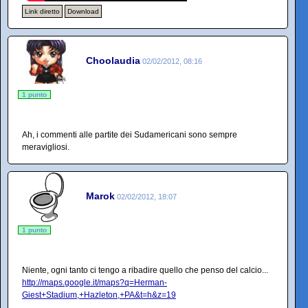
Link diretto
Download
Choolaudia
02/02/2012, 08:16
1 punto
Ah, i commenti alle partite dei Sudamericani sono sempre
meravigliosi.
Marok
02/02/2012, 18:07
1 punto
Niente, ogni tanto ci tengo a ribadire quello che penso del calcio...
http://maps.google.it/maps?q=Herman-
Giest+Stadium,+Hazleton,+PA&t=h&z=19