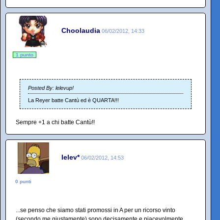
Choolaudia
06/02/2012, 14:33
1 punto
Posted By: lelevup!
La Reyer batte Cantù ed è QUARTA!!!
Sempre +1 a chi batte Cantù!!
lelev*
06/02/2012, 14:53
0 punti
...se penso che siamo stati promossi in A per un ricorso vinto
(secondo me giustamente) sono decisamente e piacevolmente