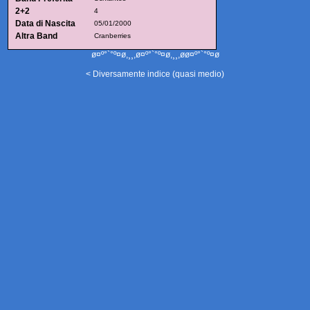
2+2
4
Data di Nascita
05/01/2000
Altra Band
Cranberries
ø¤º°`°º¤ø,¸¸,ø¤º°`°º¤ø,¸¸,øø¤º°`°º¤ø
< Diversamente indice (quasi medio)