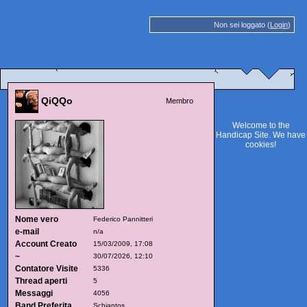
Non sei loggato (
Login
)
QiQQo
Membro
Welcome to the
Handicap Site. We have
cookies
!
Nome vero
Federico Pannitteri
e-mail
n/a
Account Creato
15/03/2009, 17:08
~
30/07/2026, 12:10
Contatore Visite
5336
Thread aperti
5
Messaggi
4056
Band Preferita
Schiantos