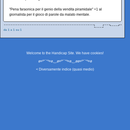
"Pena faraonica per il genio della vendita piramidale" +1 al
giornalista per il gioco di parole da malato mentale.
da 1 a 1 su 1
Welcome to the Handicap Site. We have
cookies
!
ø¤º°`°º¤ø,¸¸,ø¤º°`°º¤ø,¸¸,øø¤º°`°º¤ø
< Diversamente indice (quasi medio)