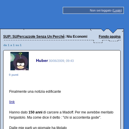
Non sei loggato (
Login
)
SUP: SUPercazzole Senza Un Perché
: Niu Economi
Fondo pagina
da 1 a 1 su 1
Huber
30/06/2009, 09:43
0 punti
Finalmente una notizia edificante
link
Hanno dato
150 anni
di carcere a Madoff. Per me avrebbe meritato
l'ergastolo. Ma come dice il detto : "chi si accontenta gode".
Dalle mie parti un giornale ha titolato