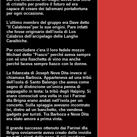
di cristallo per predire il futuro ed era
capace di creare dei talismani portafortuna
per ogni occasione.
L'ultimo membro del gruppo era Dave detto
"Il Calabrese"per le sue origini. Pare infatti
che fosse originario dell'isola di Los
Calabros dell'arcipelago delle Langhe
Caraibiche.
Per concludere c'era il loro fedele mozzo
Michael detto "Fiasco" perché aveva sempre
con sé una fiaschetta di vino ma anche
perché faceva sempre fiasco con le donne.
La fidanzata di Joseph Nove Dita invece si
chiamava Barboza. Apparteneva ad una tribù
dell'isola di Santo Balengo che aveva come
segno di distinzione un'unica penna di
pappagallo in testa: la tribù degli Halpiny. Si
erano conosciuti una volta in cui i Farinei
dla Brigna erano andati nell'isola per un
concerto. Sulla spiaggia avevano incontrato
lei, dietro ad un banchetto, che vendeva
gadgets per turisti. Tra Barboza e Nove Dita
era stato amore a prima vista.
Il grande successo ottenuto dai Farinei dla
Brigna ovviamente aveva creato delle invidie