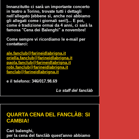
Innanzitutto ci sarà un importante concerto
in teatro a Torino, trovate tutti i dettagli
nell'allegato (ebbene sì, anche noi abbiamo
gli allegati come i giornali seri!)... E poi,
come è tradizione ormai da 4 anni, ci sarà la
famosa "Cena dei Balenghi" a novembre!
Come sempre vi ricordiamo le e-mail per
contattarci:
ale.fanclub@farineidlabrigna.it
oriella.fanclub@farineidlabrigna.it
paola.fanclub@farineidlabrigna.it
robi.fanclub@farineidlabrigna.it
fanclab@farineidlabrigna.it
e il telefono: 346/017.98.69
Lo staff del fanclàb
QUARTA CENA DEL FANCLÀB: SI
CAMBIA!
Cari balenghi,
per la cena del fanclàb quest'anno abbiamo