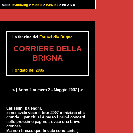
Sei in:
Marok.org
>
Farinei
>
Fanzine
> Ed 2 N 6
La fanzine dei
Farinei dla Brigna
CORRIERE DELLA
BRIGNA
Fondato nel 2006
<
| Anno 2 numero 2 - Maggio 2007 |
>
Carissimi balenghi,
come avete visto il tour 2007 è iniziato alla
grande... per chi si è perso i primi concerti
nelle prossime pagine trovate una breve
cronaca.
Ma non finisce qui, le date sono tante (