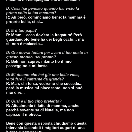
D: Cosa hai pensato quando hai visto la
prima volta la tua mamma?
R: Ah però, cominciamo bene: la mamma è
proprio bella, sì sì...
D: E il tuo papà?
R: Mmm... ecco dov'era la fregatura! Però
guardandolo bene ha dei begli occhi... ma
sì, non è malaccio...
D: Ora dovrai lottare per avere il tuo posto in
questo mondo, sei pronto?
R: Beh non saprei, intanto ho il mio
passeggino e mi basta.
D: Mi dicono che hai già una bella voce,
vuoi fare il cantante da grande?
R: Mah, chi lo sa, vedremo che succede...
però la musica mi piace tanto, non si può
mai dire...
D: Qual è il tuo cibo preferito?
R: Attualmente il latte di mamma, anche
perché sovente sa di Nutella, ma non
capisco il motivo...
Bene con questa risposta chiudiamo questa
intervista facendoti i migliori auguri di una