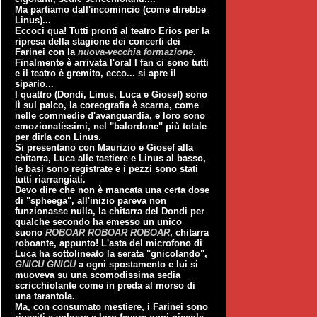
Ma partiamo dall'incomincio (come direbbe
Linus)...
Eccoci qua! Tutti pronti al teatro Erios per la
ripresa della stagione dei concerti dei
Farinei con la
nuova-vecchia formazione
.
Finalmente è arrivata l'ora! I fan ci sono tutti
e il teatro è gremito, ecco... si apre il
sipario...
I quattro (Dondi, Linus, Luca e Giosef) sono
lì sul palco, la coreografia è scarna, come
nelle commedie d'avanguardia, e loro sono
emozionatissimi, nel "balordone" più totale
per dirla con Linus.
Si presentano con Maurizio e Giosef alla
chitarra, Luca alle tastiere e Linus al basso,
le basi sono registrate e i pezzi sono stati
tutti riarrangiati.
Devo dire che non è mancata una certa dose
di "spheega", all'inizio pareva non
funzionasse nulla, la chitarra del Dondi per
qualche secondo ha emesso un unico
suono
ROBOAR ROBOAR ROBOAR
, chitarra
roboante, appunto! L'asta del microfono di
Luca ha sottolineato la serata "gnicolando",
GNICU GNICU
a ogni spostamento e lui si
muoveva su una scomodissima sedia
scricchiolante come in preda al morso di
una tarantola.
Ma, con consumato mestiere, i Farinei sono