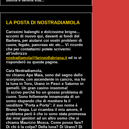
buona e serena vita...
LA POSTA DI NOSTRADIAMOLA
Carissimi balenghi e dolcissime brigne...
eccomi di nuovo qui, davanti ai fondi del
Barbera, per aiutarvi coi vostri problemi di
cuore, fegato, pancreas etc etc... Vi ricordo
che per contattarmi potete scrivermi
all'indirizzo
nostradiamola@farineidlabrigna.it
ed io vi
risponderò su queste pagine.
Cara Nostradiamola,
mi chiamo Ape Maia, sono del segno dello
scorpione, con ascendente in cancro, ma ho
la luna in Toro, Urano in Pesci e Saturno in
gemelli. Un gran casino insomma!
Ti scrivo perché ho un grosso problema di
cuore. Sono follemente innamorata di un
uomo stupendo che di mestiere fa il
venditore "Porta a Porta": il suo nome è
Bruno Vespa. Lui ricambia il mio amore, il
problema però è che io sono stata promessa
dai miei genitori ad un altro uomo che si
chiama Maurizio Mosca. Come posso fare?
Di chi è la colpa? Della luna? Di Urano? Di