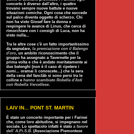
concerto è diverso dall'altro, i quattro
trovano sempre nuove battute e nuove
situazioni comiche. Ogni cosa che succede
sul palco diventa oggetto di scherzo. Chi
non ha visto Giosef fare la donna e
respingere le avance di Linus, che cerca di
rimorchiare con i consigli di Luca, non ha
visto nulla...
Tra le altre cose c'è un fatto importantissimo
da segnalare,
la premiazione con il Balengo
d'oro
, un ambito riconoscimento che il
gruppo ha assegnato a Tavernette per la
prima volta e che è andato meritatamente ai
due balenghi (non è il caso di ripetere i
nomi... oramai li conoscete...) che la sera
della cena del fanclàb si sono persi tra le
colline e
hanno scambiato Robella d'Asti
con Robella Vercellese
.
LAIV IN... PONT ST. MARTIN
È stato un concerto importante per i Farinei
che, come loro abitudine, si impegnano nel
sociale. Lo spettacolo infatti è stato
a favore
dell' A.Pi.S.B.
(Associazione Piemontese