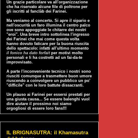
Un grazie particolare va all'organizzazione
che ha riservato alcune file di poltrone per
gli iscritti al fanclàb dei Farinei.
Ma veniamo al concerto. Si apre il sipario e
nell'oscurità un faro illumina il centro palco
ove sono appoggiate le chitarre dei nostri
"eroi". Una breve intro sottolinea l'ingresso
dei Farinei che mai come questa volta
hanno dovuto faticare per la buona riuscita
dello spettacolo: infatti all'ultimo momento
il fonico ha dato forfait
per motivi molto
personali e li ha costretti ad un fai-da-te
improvvisato.
A parte l'inconveniente tecnico i nostri sono
riusciti comunque a trasmettere buon umore
riuscendo a coinvolgere un pubblico un po'
"difficile" con le loro battute dissacranti.
Un plauso ai Farinei per essersi prestati per
una giusta causa... Se essere balenghi vuol
dire aiutare il prossimo noi siamo
orgogliosi di essere loro fans!!!
IL BRIGNASUTRA: il Khamasutra