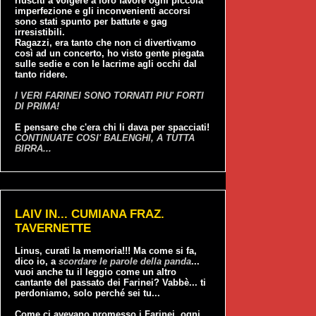
riusciti a volgere a loro favore ogni piccola
imperfezione e gli inconvenienti accorsi
sono stati spunto per battute e gag
irresistibili.
Ragazzi, era tanto che non ci divertivamo
così ad un concerto, ho visto gente piegata
sulle sedie e con le lacrime agli occhi dal
tanto ridere.
I VERI FARINEI SONO TORNATI PIU' FORTI
DI PRIMA!
E pensare che c'era chi li dava per spacciati!
CONTINUATE COSI' BALENGHI, A TUTTA
BIRRA...
LAIV IN... CUMIANA FRAZ.
TAVERNETTE
Linus, curati la memoria!!! Ma come si fa,
dico io, a
scordare le parole della panda
...
vuoi anche tu il leggio come un altro
cantante del passato dei Farinei? Vabbè... ti
perdoniamo, solo perché sei tu...
Come ci avevano promesso i Farinei, ogni