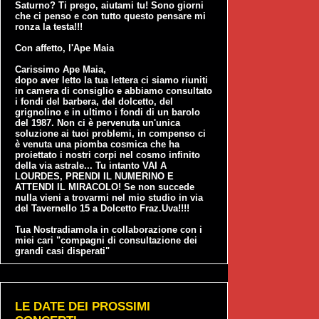
Saturno? Ti prego, aiutami tu! Sono giorni
che ci penso e con tutto questo pensare mi
ronza la testa!!!
Con affetto, l'Ape Maia
Carissimo Ape Maia,
dopo aver letto la tua lettera ci siamo riuniti
in camera di consiglio e abbiamo consultato
i fondi del barbera, del dolcetto, del
grignolino e in ultimo i fondi di un barolo
del 1987. Non ci è pervenuta un'unica
soluzione ai tuoi problemi, in compenso ci
è venuta una piomba cosmica che ha
proiettato i nostri corpi nel cosmo infinito
della via astrale... Tu intanto VAI A
LOURDES, PRENDI IL NUMERINO E
ATTENDI IL MIRACOLO! Se non succede
nulla vieni a trovarmi nel mio studio in via
del Tavernello 15 a Dolcetto Fraz.Uva!!!!
Tua Nostradiamola in collaborazione con i
miei cari "compagni di consultazione dei
grandi casi disperati"
LE DATE DEI PROSSIMI