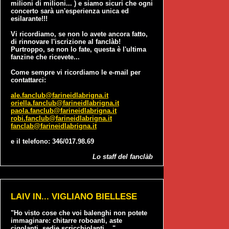
milioni di milioni... ) e siamo sicuri che ogni
concerto sarà un'esperienza unica ed
esilarante!!!
Vi ricordiamo, se non lo avete ancora fatto,
di rinnovare l'iscrizione al fanclàb!
Purtroppo, se non lo fate, questa è l'ultima
fanzine che ricevete...
Come sempre vi ricordiamo le e-mail per
contattarci:
ale.fanclub@farineidlabrigna.it
oriella.fanclub@farineidlabrigna.it
paola.fanclub@farineidlabrigna.it
robi.fanclub@farineidlabrigna.it
fanclab@farineidlabrigna.it
e il telefono: 346/017.98.69
Lo staff del fanclàb
LAIV IN... VIGLIANO BIELLESE
"Ho visto cose che voi balenghi non potete
immaginare: chitarre roboanti, aste
cigolanti, sedie scricchiolanti...."