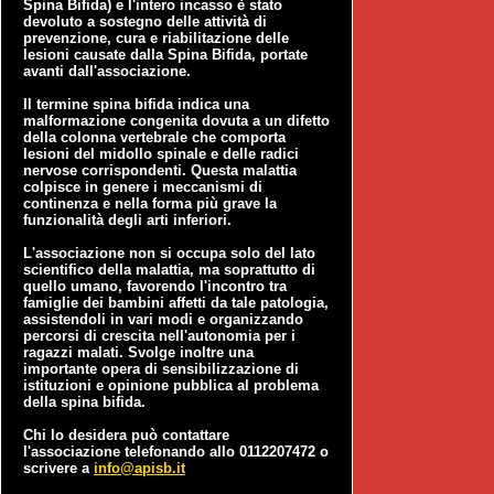
Spina Bifida) e l'intero incasso è stato
devoluto a sostegno delle attività di
prevenzione, cura e riabilitazione delle
lesioni causate dalla Spina Bifida, portate
avanti dall'associazione.
Il termine spina bifida indica una
malformazione congenita dovuta a un difetto
della colonna vertebrale che comporta
lesioni del midollo spinale e delle radici
nervose corrispondenti. Questa malattia
colpisce in genere i meccanismi di
continenza e nella forma più grave la
funzionalità degli arti inferiori.
L'associazione non si occupa solo del lato
scientifico della malattia, ma soprattutto di
quello umano, favorendo l'incontro tra
famiglie dei bambini affetti da tale patologia,
assistendoli in vari modi e organizzando
percorsi di crescita nell'autonomia per i
ragazzi malati. Svolge inoltre una
importante opera di sensibilizzazione di
istituzioni e opinione pubblica al problema
della spina bifida.
Chi lo desidera può contattare
l'associazione telefonando allo 0112207472 o
scrivere a
info@apisb.it