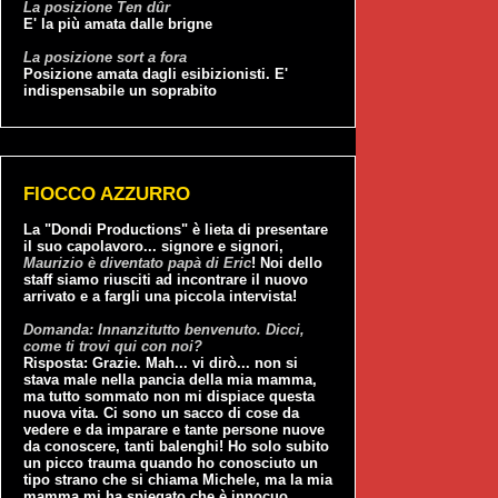
La posizione Ten dûr
E' la più amata dalle brigne
La posizione sort a fora
Posizione amata dagli esibizionisti. E'
indispensabile un soprabito
FIOCCO AZZURRO
La "Dondi Productions" è lieta di presentare
il suo capolavoro... signore e signori,
Maurizio è diventato papà di Eric
! Noi dello
staff siamo riusciti ad incontrare il nuovo
arrivato e a fargli una piccola intervista!
Domanda: Innanzitutto benvenuto. Dicci,
come ti trovi qui con noi?
Risposta: Grazie. Mah... vi dirò... non si
stava male nella pancia della mia mamma,
ma tutto sommato non mi dispiace questa
nuova vita. Ci sono un sacco di cose da
vedere e da imparare e tante persone nuove
da conoscere, tanti balenghi! Ho solo subito
un picco trauma quando ho conosciuto un
tipo strano che si chiama Michele, ma la mia
mamma mi ha spiegato che è innocuo...