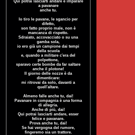
Qui potrai lasciarti andare e imparare
a pavanare
anche tu.
Io tiro le pavane, le sgancio per
difetto,
son fatto proprio male, non è
mancanza di rispetto.
Sdraiato, accovacciato o su una
gamba sola,
io ero già un campione dai tempi
della scuola
e, quando a militare c'era del
polpettone,
sparavo certe bombe da far saltare
anche il plotone!
Il giorno delle nozze è da
dimenticare:
mi ritrovai da solo, davanti a
quell'altare.
Almeno falle anche tu, dai!
Pavanare in compagnia è una forma
di allegria.
Anche di più, dai!
Qui potrai lasciarti andare, esser
felice e pavanare.
Prova anche tu, dai!
Se hai vergogna del rumore,
fingeremo sia un trattore.