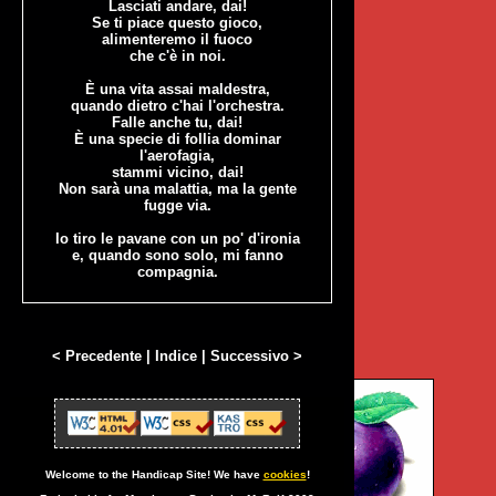
Lasciati andare, dai!
Se ti piace questo gioco,
alimenteremo il fuoco
che c'è in noi.
È una vita assai maldestra,
quando dietro c'hai l'orchestra.
Falle anche tu, dai!
È una specie di follia dominar
l'aerofagia,
stammi vicino, dai!
Non sarà una malattia, ma la gente
fugge via.
Io tiro le pavane con un po' d'ironia
e, quando sono solo, mi fanno
compagnia.
< Precedente
|
Indice
|
Successivo >
Welcome to the Handicap Site! We have
cookies
!