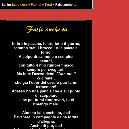
Sei in:
Marok.org
>
Farinei
>
Testi
> Falle anche tu
Io tiro le pavane, le tiro tutto il giorno,
saranno stati i broccoli o le patate al
forno.
A colpo di cannone o semplici
petardi,
con tutto il mio rumore finisco
sempre per svegliarti.
Ma io te l'avevo detto:
"Non me li
cucinare"
,
ché già l'odor del cavolo può farmi
fermentare!
Adesso ho una pancia che è sul punto
di scoppiare
e, se poi tu mi rimproveri, io ci
rimango male.
Almeno falle anche tu, dai!
Pavanare in compagnia è una forma
d'allegria.
Anche di più, dai!