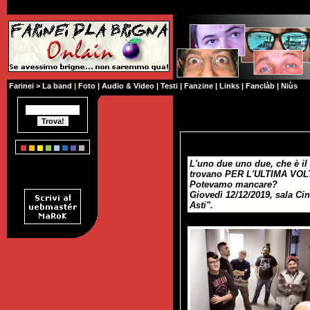
Farinei
>
La band
|
Foto
|
Audio & Video
|
Testi
|
Fanzine
|
Links
|
Fanclàb
|
Niùs
L'uno due uno due, che è il
trovano PER L'ULTIMA VOL
Potevamo mancare?
Giovedì 12/12/2019, sala Ci
Asti"
.