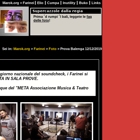
Marok.org
>
Farinei
Elio
Cumpa
Inutility
Buko
Links
Prima ´d rumpi ´l bali, leggete le
faq
delle foto
!
Sei in:
Marok.org
>
Farinei
>
Foto
> Prova Balenga 12/12/2019
 giorno nazionale del soundcheck, i Farinei si
TA IN SALA PROVE.
nque del
"META Associazione Musica & Teatro