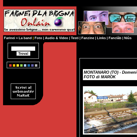
Farinei
>
La band
|
Foto
|
Audio & Video
|
Testi
|
Fanzine
|
Links
|
Fanclàb
|
Niùs
MONTANARO (TO) - Domenic
FOTO di MAROK