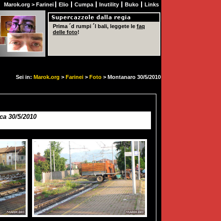
Marok.org
>
Farinei
Elio
Cumpa
Inutility
Buko
Links
Prima ´d rumpi ´l bali, leggete le
faq
delle foto
!
Sei in:
Marok.org
>
Farinei
>
Foto
> Montanaro 30/5/2010
a 30/5/2010