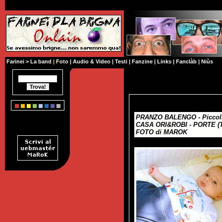
Farinei
>
La band
|
Foto
|
Audio & Video
|
Testi
|
Fanzine
|
Links
|
Fanclàb
|
Niùs
PRANZO BALENGO - Piccoli 
CASA ORI&ROBI - PORTE (TO
FOTO di MAROK