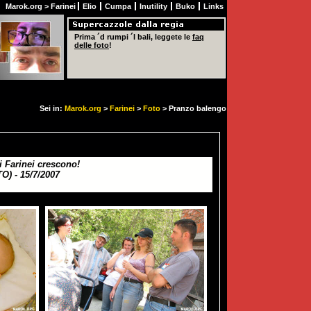
Marok.org
>
Farinei
Elio
Cumpa
Inutility
Buko
Links
Prima ´d rumpi ´l bali, leggete le
faq
delle foto
!
Sei in:
Marok.org
>
Farinei
>
Foto
> Pranzo balengo
Farinei crescono!
) - 15/7/2007