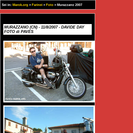
Sei in:
Marok.org
>
Farinei
>
Foto
> Murazzano 2007
MURAZZANO (CN) - 11/8/2007 - DAVIDE DAY
FOTO di PAVES