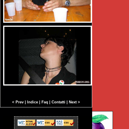
< Prev
|
Indice
|
Faq
|
Contatti
|
Next >