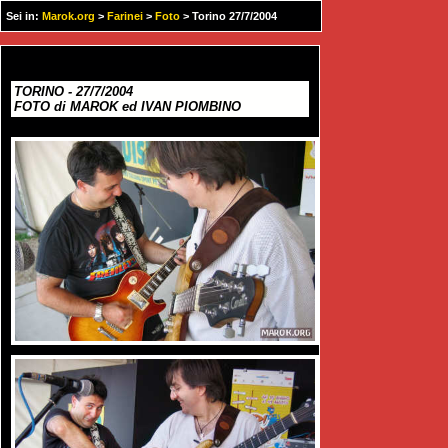
Sei in:
Marok.org
>
Farinei
>
Foto
> Torino 27/7/2004
TORINO - 27/7/2004
FOTO di MAROK ed IVAN PIOMBINO