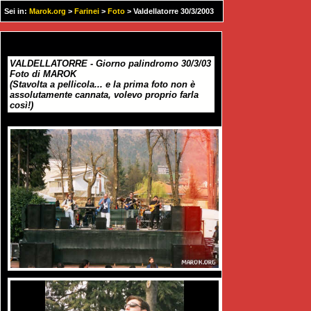
Sei in:
Marok.org
>
Farinei
>
Foto
> Valdellatorre 30/3/2003
VALDELLATORRE - Giorno palindromo 30/3/03
Foto di MAROK
(Stavolta a pellicola... e la prima foto non è
assolutamente cannata, volevo proprio farla
così!)