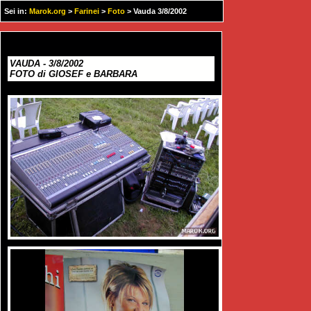
Sei in:
Marok.org
>
Farinei
>
Foto
> Vauda 3/8/2002
VAUDA - 3/8/2002
FOTO di GIOSEF e BARBARA