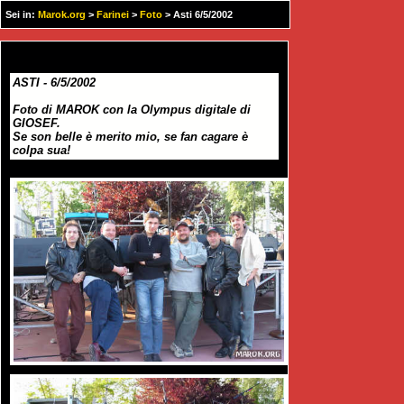
Sei in:
Marok.org
>
Farinei
>
Foto
> Asti 6/5/2002
ASTI - 6/5/2002
Foto di MAROK con la Olympus digitale di
GIOSEF.
Se son belle è merito mio, se fan cagare è
colpa sua!