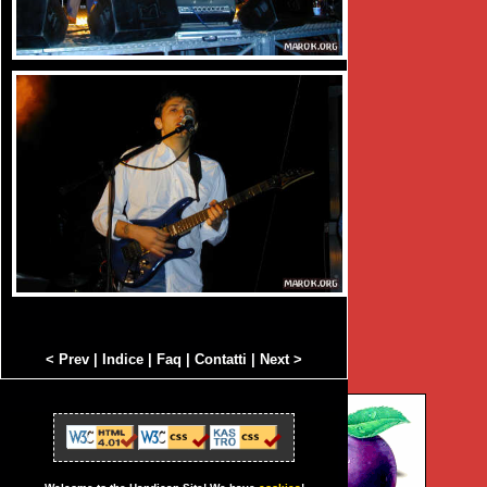
< Prev
|
Indice
|
Faq
|
Contatti
|
Next >