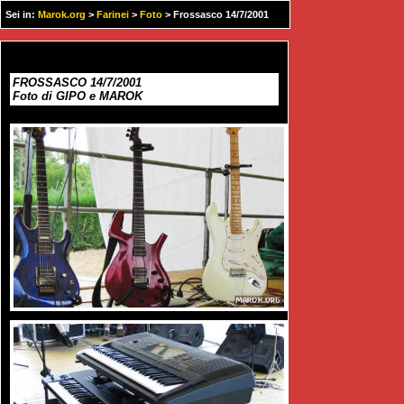
Sei in:
Marok.org
>
Farinei
>
Foto
> Frossasco 14/7/2001
FROSSASCO 14/7/2001
Foto di GIPO e MAROK