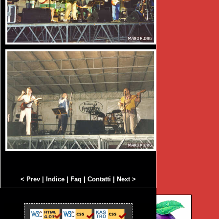
< Prev
|
Indice
|
Faq
|
Contatti
|
Next >