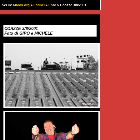
Sei in:
Marok.org
>
Farinei
>
Foto
> Coazze 3/8/2001
COAZZE 3/8/2001
Foto di GIPO e MICHELE