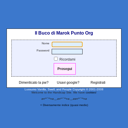
Il Buco di Marok Punto Org
Nome
Password
Ricordami
Dimenticato la pw?
Usavi google?
Registrati
Lussumo Vanilla, Swell, and People
Copyright © 2001-2008
Welcome to the Handicap Site. We have
cookies
!
ø¤º°`°º¤ø,¸¸,ø¤º°`°º¤ø,¸¸,øø¤º°`°º¤ø
< Diversamente indice (quasi medio)