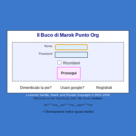
Il Buco di Marok Punto Org
Nome
Password
Ricordami
Dimenticato la pw?
Usavi google?
Registrati
Lussumo Vanilla, Swell, and People
Copyright © 2001-2008
Welcome to the Handicap Site. We have
cookies
!
ø¤º°`°º¤ø,¸¸,ø¤º°`°º¤ø,¸¸,øø¤º°`°º¤ø
< Diversamente indice (quasi medio)