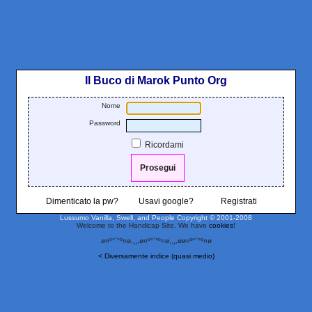
Il Buco di Marok Punto Org
Nome
Password
Ricordami
Dimenticato la pw?
Usavi google?
Registrati
Lussumo Vanilla, Swell, and People
Copyright © 2001-2008
Welcome to the Handicap Site. We have
cookies
!
ø¤º°`°º¤ø,¸¸,ø¤º°`°º¤ø,¸¸,øø¤º°`°º¤ø
< Diversamente indice (quasi medio)