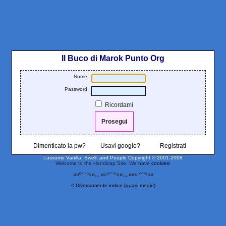
Il Buco di Marok Punto Org
Nome
Password
Ricordami
Dimenticato la pw?
Usavi google?
Registrati
Lussumo Vanilla, Swell, and People
Copyright © 2001-2008
Welcome to the Handicap Site. We have
cookies
!
ø¤º°`°º¤ø,¸¸,ø¤º°`°º¤ø,¸¸,øø¤º°`°º¤ø
< Diversamente indice (quasi medio)