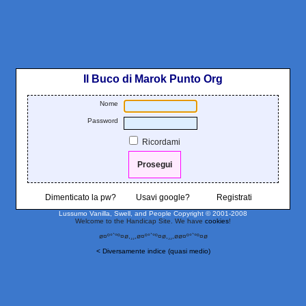
Il Buco di Marok Punto Org
Nome
Password
Ricordami
Dimenticato la pw?
Usavi google?
Registrati
Lussumo Vanilla, Swell, and People
Copyright © 2001-2008
Welcome to the Handicap Site. We have
cookies
!
ø¤º°`°º¤ø,¸¸,ø¤º°`°º¤ø,¸¸,øø¤º°`°º¤ø
< Diversamente indice (quasi medio)