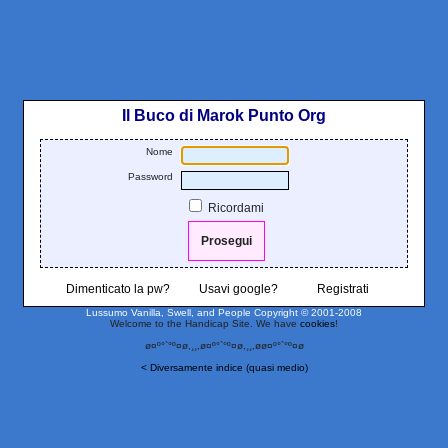
Il Buco di Marok Punto Org
Nome
Password
Ricordami
Dimenticato la pw?
Usavi google?
Registrati
Lussumo Vanilla, Swell, and People
Copyright © 2001-2008
Welcome to the Handicap Site. We have
cookies
!
ø¤º°`°º¤ø,¸¸,ø¤º°`°º¤ø,¸¸,øø¤º°`°º¤ø
< Diversamente indice (quasi medio)