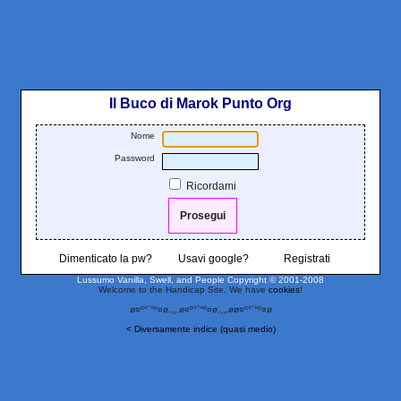
Il Buco di Marok Punto Org
Nome
Password
Ricordami
Dimenticato la pw?
Usavi google?
Registrati
Lussumo Vanilla, Swell, and People
Copyright © 2001-2008
Welcome to the Handicap Site. We have
cookies
!
ø¤º°`°º¤ø,¸¸,ø¤º°`°º¤ø,¸¸,øø¤º°`°º¤ø
< Diversamente indice (quasi medio)