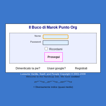
Il Buco di Marok Punto Org
Nome
Password
Ricordami
Dimenticato la pw?
Usavi google?
Registrati
Lussumo Vanilla, Swell, and People
Copyright © 2001-2008
Welcome to the Handicap Site. We have
cookies
!
ø¤º°`°º¤ø,¸¸,ø¤º°`°º¤ø,¸¸,øø¤º°`°º¤ø
< Diversamente indice (quasi medio)