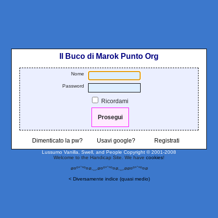
Il Buco di Marok Punto Org
Nome
Password
Ricordami
Dimenticato la pw?
Usavi google?
Registrati
Lussumo Vanilla, Swell, and People
Copyright © 2001-2008
Welcome to the Handicap Site. We have
cookies
!
ø¤º°`°º¤ø,¸¸,ø¤º°`°º¤ø,¸¸,øø¤º°`°º¤ø
< Diversamente indice (quasi medio)