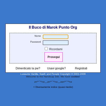
Il Buco di Marok Punto Org
Nome
Password
Ricordami
Dimenticato la pw?
Usavi google?
Registrati
Lussumo Vanilla, Swell, and People
Copyright © 2001-2008
Welcome to the Handicap Site. We have
cookies
!
ø¤º°`°º¤ø,¸¸,ø¤º°`°º¤ø,¸¸,øø¤º°`°º¤ø
< Diversamente indice (quasi medio)