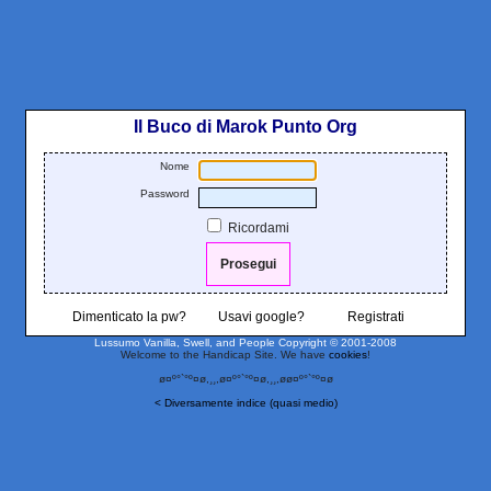
Il Buco di Marok Punto Org
Nome
Password
Ricordami
Dimenticato la pw?
Usavi google?
Registrati
Lussumo Vanilla, Swell, and People
Copyright © 2001-2008
Welcome to the Handicap Site. We have
cookies
!
ø¤º°`°º¤ø,¸¸,ø¤º°`°º¤ø,¸¸,øø¤º°`°º¤ø
< Diversamente indice (quasi medio)