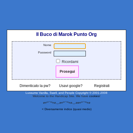
Il Buco di Marok Punto Org
Nome
Password
Ricordami
Dimenticato la pw?
Usavi google?
Registrati
Lussumo Vanilla, Swell, and People
Copyright © 2001-2008
Welcome to the Handicap Site. We have
cookies
!
ø¤º°`°º¤ø,¸¸,ø¤º°`°º¤ø,¸¸,øø¤º°`°º¤ø
< Diversamente indice (quasi medio)