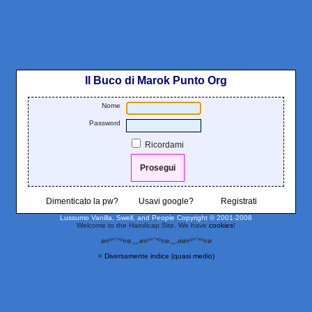
Il Buco di Marok Punto Org
Nome
Password
Ricordami
Dimenticato la pw?
Usavi google?
Registrati
Lussumo Vanilla, Swell, and People
Copyright © 2001-2008
Welcome to the Handicap Site. We have
cookies
!
ø¤º°`°º¤ø,¸¸,ø¤º°`°º¤ø,¸¸,øø¤º°`°º¤ø
< Diversamente indice (quasi medio)