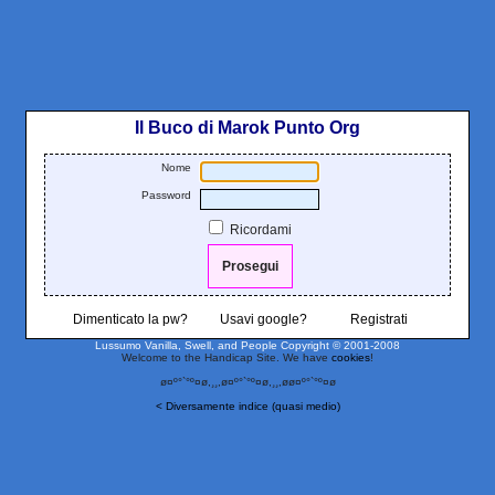
Il Buco di Marok Punto Org
Nome
Password
Ricordami
Dimenticato la pw?
Usavi google?
Registrati
Lussumo Vanilla, Swell, and People
Copyright © 2001-2008
Welcome to the Handicap Site. We have
cookies
!
ø¤º°`°º¤ø,¸¸,ø¤º°`°º¤ø,¸¸,øø¤º°`°º¤ø
< Diversamente indice (quasi medio)