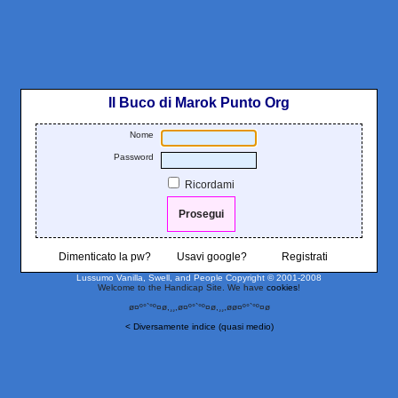
Il Buco di Marok Punto Org
Nome
Password
Ricordami
Dimenticato la pw?
Usavi google?
Registrati
Lussumo Vanilla, Swell, and People
Copyright © 2001-2008
Welcome to the Handicap Site. We have
cookies
!
ø¤º°`°º¤ø,¸¸,ø¤º°`°º¤ø,¸¸,øø¤º°`°º¤ø
< Diversamente indice (quasi medio)