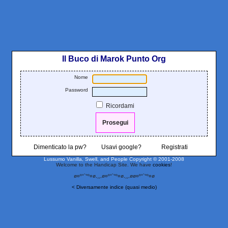
Il Buco di Marok Punto Org
Nome
Password
Ricordami
Dimenticato la pw?
Usavi google?
Registrati
Lussumo Vanilla, Swell, and People
Copyright © 2001-2008
Welcome to the Handicap Site. We have
cookies
!
ø¤º°`°º¤ø,¸¸,ø¤º°`°º¤ø,¸¸,øø¤º°`°º¤ø
< Diversamente indice (quasi medio)