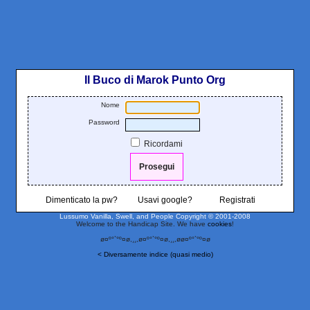
Il Buco di Marok Punto Org
Nome
Password
Ricordami
Dimenticato la pw?
Usavi google?
Registrati
Lussumo Vanilla, Swell, and People
Copyright © 2001-2008
Welcome to the Handicap Site. We have
cookies
!
ø¤º°`°º¤ø,¸¸,ø¤º°`°º¤ø,¸¸,øø¤º°`°º¤ø
< Diversamente indice (quasi medio)