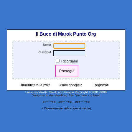
Il Buco di Marok Punto Org
Nome
Password
Ricordami
Dimenticato la pw?
Usavi google?
Registrati
Lussumo Vanilla, Swell, and People
Copyright © 2001-2008
Welcome to the Handicap Site. We have
cookies
!
ø¤º°`°º¤ø,¸¸,ø¤º°`°º¤ø,¸¸,øø¤º°`°º¤ø
< Diversamente indice (quasi medio)